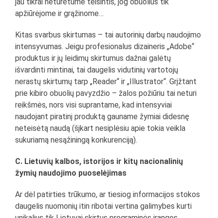
jau tikrai neturėtume teisintis, jog obuolius tik
apžiūrėjome ir grąžinome…
Kitas svarbus skirtumas – tai autorinių darbų naudojimo
intensyvumas. Jeigu profesionalus dizaineris „Adobe“
produktus ir jų leidimų skirtumus dažnai galėtų
išvardinti mintinai, tai daugelis vidutinių vartotojų
nerastų skirtumų tarp „Reader“ ir „Illustrator“. Grįžtant
prie kibiro obuolių pavyzdžio – žalos požiūriu tai neturi
reikšmės, nors visi suprantame, kad intensyviai
naudojant piratinį produktą gauname žymiai didesnę
neteisėtą naudą (šįkart nesiplėsiu apie tokia veikla
sukuriamą nesąžiningą konkurenciją).
C. Lietuvių kalbos, istorijos ir kitų nacionalinių
žymių naudojimo puoselėjimas
Ar dėl patirties trūkumo, ar tiesiog informacijos stokos
daugelis nuomonių itin ribotai vertina galimybes kurti
unikalius tik Lietuvai skirtus programinės įrangos