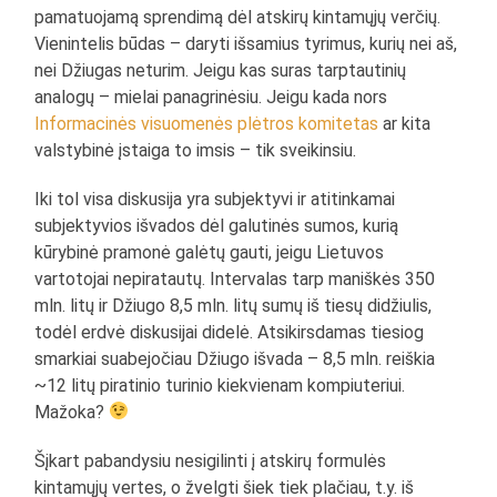
pamatuojamą sprendimą dėl atskirų kintamųjų verčių.
Vienintelis būdas – daryti išsamius tyrimus, kurių nei aš,
nei Džiugas neturim. Jeigu kas suras tarptautinių
analogų – mielai panagrinėsiu. Jeigu kada nors
Informacinės visuomenės plėtros komitetas
ar kita
valstybinė įstaiga to imsis – tik sveikinsiu.
Iki tol visa diskusija yra subjektyvi ir atitinkamai
subjektyvios išvados dėl galutinės sumos, kurią
kūrybinė pramonė galėtų gauti, jeigu Lietuvos
vartotojai nepiratautų. Intervalas tarp maniškės 350
mln. litų ir Džiugo 8,5 mln. litų sumų iš tiesų didžiulis,
todėl erdvė diskusijai didelė. Atsikirsdamas tiesiog
smarkiai suabejočiau Džiugo išvada – 8,5 mln. reiškia
~12 litų piratinio turinio kiekvienam kompiuteriui.
Mažoka?
Šįkart pabandysiu nesigilinti į atskirų formulės
kintamųjų vertes, o žvelgti šiek tiek plačiau, t.y. iš