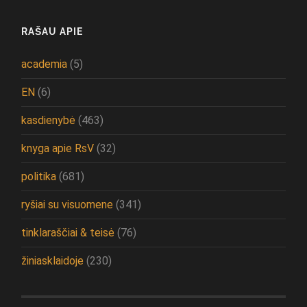
RAŠAU APIE
academia
(5)
EN
(6)
kasdienybė
(463)
knyga apie RsV
(32)
politika
(681)
ryšiai su visuomene
(341)
tinklaraščiai & teisė
(76)
žiniasklaidoje
(230)