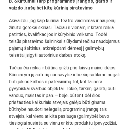
B. Skirtumai tarp programinės įrangos, garso ir
vaizdo įrašų bei kitų kūrinių piratavimo
Akivaizdu, jog kaip kūriniai teatro vaidinimas ir naujienų
žinutė gerokai skiriasi. Tačiau ir vienam, ir kitam reikia
patirties, kvalifikacijos ir kūrybinio veiksmo. Todėl
teisūs piratavimo šalininkai siūlydami rečiau naudojamus
pajamų šaltinius, atkreipdami dėmesį į galimybių
teisėtai įsigyti autorinius darbus stoką.
Tačiau čia reikia ir būtina grįžti prie laisvų mainų idėjos.
Kūriniai yra jų autorių nuosavybė ir be šių sutikimo negali
būti jokios kalbos ir pateisinimų tol, kol tai nėra
gyvybiškai svarbūs objektai. Tokie, tarkim, galėtų būti
vanduo, maistas ir pan. – beje, būtent dėl šios
priežasties kai kuriais atvejais galėjo būti ginama
būtinybė naudoti nelegalią programinę įrangą tais
atvejais, kai viena ar kita paslauga (galimybė) buvo
tiesiogiai susieta su vienu ar kitu produktu (pavyzdžiui,