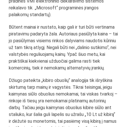
pradinės VMI elektroninio deklaravimo sistemos
reikalavo tik „Microsoft“ programinės įrangos
palaikomų standartų).
Būtent mainai ir nustato, kaip gali ir turi būti vertinama
piratavimu padaryta žala. Autoriaus pasiūlyta kaina – tai
jo pasiūlymas visiems rinkos dalyviams naudotis kūriniu
už tam tikrą atlygį. Negali būti nei „dalinio sutikimo“, nei
valstybės reguliuojamų kainų. Ypač šiuo metu, kai
praktiškai kiekvienai užduočiai galima rasti tiek
komercinių, tiek ir nemokamų alternatyvių įrankių.
Džiugo pateikta „kibiro obuolių“ analogija tik išryškina
skirtumą tarp mainų ir vagystės. Tikrai teisingai, jeigu
kaimynas siūlo obuolius nemokamai, tai viskas tvarkoj –
rinkoje iš tiesų yra nemokamai platinamų autorinių
darbų. Tačiau jeigu kaimynas obuolius kibire siūlo ant
staliuko, kur šalia guli lapelis su užrašu „10 Lt už kibirą“
ir dėžutė su monetomis, tai pasiėmę visą kibirą į namus