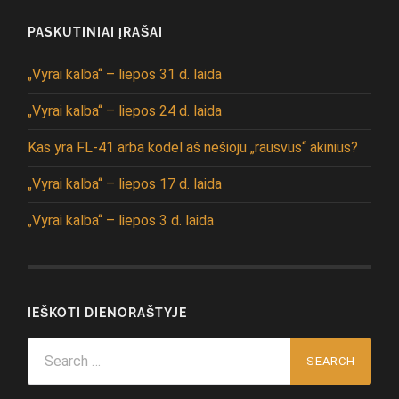
PASKUTINIAI ĮRAŠAI
„Vyrai kalba“ – liepos 31 d. laida
„Vyrai kalba“ – liepos 24 d. laida
Kas yra FL-41 arba kodėl aš nešioju „rausvus“ akinius?
„Vyrai kalba“ – liepos 17 d. laida
„Vyrai kalba“ – liepos 3 d. laida
IEŠKOTI DIENORAŠTYJE
Search
for: