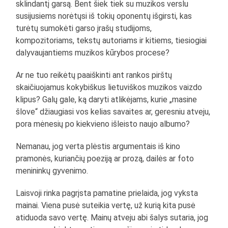
sklindantį garsą. Bent šiek tiek su muzikos verslu
susijusiems norėtųsi iš tokių oponentų išgirsti, kas
turėtų sumokėti garso įrašų studijoms,
kompozitoriams, tekstų autoriams ir kitiems, tiesiogiai
dalyvaujantiems muzikos kūrybos procese?
Ar ne tuo reikėtų paaiškinti ant rankos pirštų
skaičiuojamus kokybiškus lietuviškos muzikos vaizdo
klipus? Galų gale, ką daryti atlikėjams, kurie „masine
šlove“ džiaugiasi vos kelias savaites ar, geresniu atveju,
pora mėnesių po kiekvieno išleisto naujo albumo?
Nemanau, jog verta plėstis argumentais iš kino
pramonės, kuriančių poeziją ar prozą, dailės ar foto
menininkų gyvenimo.
Laisvoji rinka pagrįsta pamatine prielaida, jog vyksta
mainai. Viena pusė suteikia vertę, už kurią kita pusė
atiduoda savo vertę. Mainų atveju abi šalys sutaria, jog