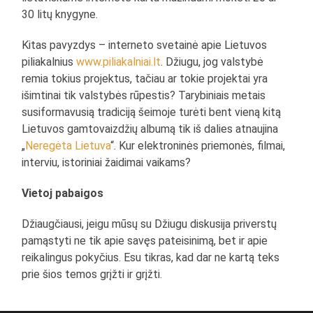
30 litų knygyne.
Kitas pavyzdys – interneto svetainė apie Lietuvos
piliakalnius
www.piliakalniai.lt
. Džiugu, jog valstybė
remia tokius projektus, tačiau ar tokie projektai yra
išimtinai tik valstybės rūpestis? Tarybiniais metais
susiformavusią tradiciją šeimoje turėti bent vieną kitą
Lietuvos gamtovaizdžių albumą tik iš dalies atnaujina
„
Neregėta Lietuva
“. Kur elektroninės priemonės, filmai,
interviu, istoriniai žaidimai vaikams?
Vietoj pabaigos
Džiaugčiausi, jeigu mūsų su Džiugu diskusija priverstų
pamąstyti ne tik apie savęs pateisinimą, bet ir apie
reikalingus pokyčius. Esu tikras, kad dar ne kartą teks
prie šios temos grįžti ir grįžti.