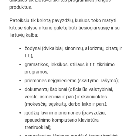
produktus.
Pateiksiu tik keletą pavyzdžių, kuriuos teko matyti
kitose šalyse ir kurie galėtų būti tiesiogiai susiję ir su
lietuvių kalba:
žodynai (dvikalbiai, sinonimų, aforizmų, citatų ir
t.t.);
gramatikos, leksikos, stiliaus ir t.t. tikrinimo
programos;
priemonės neįgaliesiems (skaitymo, rašymo);
dokumentų šablonai (oficialūs valstybiniai,
verslo, asmeniniai ir pan.) ir skaičiuoklės
(mokesčių, sąskaitų, darbo laiko ir pan.);
įgūdžių lavinimo priemonės (pavyzdžiui,
spausdinimo kompiuterio klaviatūra
treniruokliai);