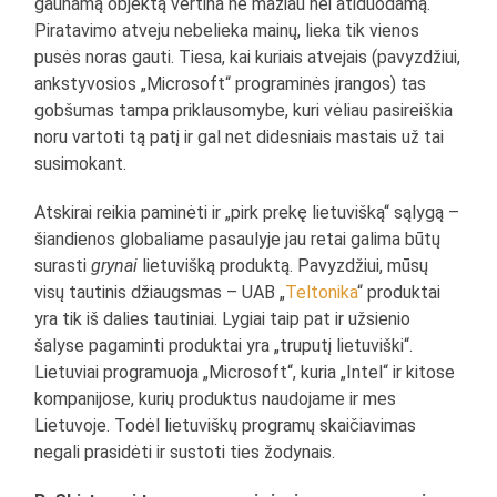
gaunamą objektą vertina ne mažiau nei atiduodamą.
Piratavimo atveju nebelieka mainų, lieka tik vienos
pusės noras gauti. Tiesa, kai kuriais atvejais (pavyzdžiui,
ankstyvosios „Microsoft“ programinės įrangos) tas
gobšumas tampa priklausomybe, kuri vėliau pasireiškia
noru vartoti tą patį ir gal net didesniais mastais už tai
susimokant.
Atskirai reikia paminėti ir „pirk prekę lietuvišką“ sąlygą –
šiandienos globaliame pasaulyje jau retai galima būtų
surasti
grynai
lietuvišką produktą. Pavyzdžiui, mūsų
visų tautinis džiaugsmas – UAB „
Teltonika
“ produktai
yra tik iš dalies tautiniai. Lygiai taip pat ir užsienio
šalyse pagaminti produktai yra „truputį lietuviški“.
Lietuviai programuoja „Microsoft“, kuria „Intel“ ir kitose
kompanijose, kurių produktus naudojame ir mes
Lietuvoje. Todėl lietuviškų programų skaičiavimas
negali prasidėti ir sustoti ties žodynais.