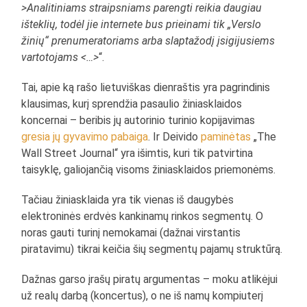
>Analitiniams straipsniams parengti reikia daugiau
išteklių, todėl jie internete bus prieinami tik „Verslo
žinių“ prenumeratoriams arba slaptažodį įsigijusiems
vartotojams <…>
“.
Tai, apie ką rašo lietuviškas dienraštis yra pagrindinis
klausimas, kurį sprendžia pasaulio žiniasklaidos
koncernai – beribis jų autorinio turinio kopijavimas
gresia jų gyvavimo pabaiga
. Ir Deivido
paminėtas
„The
Wall Street Journal“ yra išimtis, kuri tik patvirtina
taisyklę, galiojančią visoms žiniasklaidos priemonėms.
Tačiau žiniasklaida yra tik vienas iš daugybės
elektroninės erdvės kankinamų rinkos segmentų. O
noras gauti turinį nemokamai (dažnai virstantis
piratavimu) tikrai keičia šių segmentų pajamų struktūrą.
Dažnas garso įrašų piratų argumentas – moku atlikėjui
už realų darbą (koncertus), o ne iš namų kompiuterį