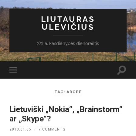
LIUTAURAS
ULEVIČIUS
XXI a. kasdienybės dienoraštis
Toggl
Toggle
search
mobile
field
menu
TAG:
ADOBE
Lietuviški „Nokia“, „Brainstorm“
ar „Skype“?
2010.01.05
/
7 COMMENTS