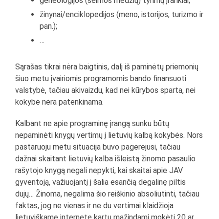
geneologijos (šeimos medžių) tyrimų įrankiai;
žinynai/enciklopedijos (meno, istorijos, turizmo ir
pan.);
…
Sąrašas tikrai nėra baigtinis, dalį iš paminėtų priemonių
šiuo metu įvairiomis programomis bando finansuoti
valstybė, tačiau akivaizdu, kad nei kūrybos sparta, nei
kokybė nėra patenkinama.
Kalbant ne apie programinę įrangą sunku būtų
nepaminėti knygų vertimų į lietuvių kalbą kokybės. Nors
pastaruoju metu situacija buvo pagerėjusi, tačiau
dažnai skaitant lietuvių kalba išleistą žinomo pasaulio
rašytojo knygą negali nepykti, kai skaitai apie JAV
gyventoją, važiuojantį į šalia esančią degalinę piltis
dujų… Žinoma, negalima šio reiškinio absoliutinti, tačiau
faktas, jog ne vienas ir ne du vertimai klaidžioja
lietuviškame internete kartu mažindami mokėti 20 ar