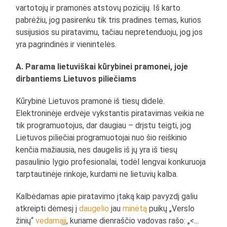
vartotojų ir pramonės atstovų pozicijų. Iš karto
pabrėžiu, jog pasirenku tik tris pradines temas, kurios
susijusios su piratavimu, tačiau nepretenduoju, jog jos
yra pagrindinės ir vienintelės.
A. Parama lietuviškai kūrybinei pramonei, joje
dirbantiems Lietuvos piliečiams
Kūrybinė Lietuvos pramonė iš tiesų didelė.
Elektroninėje erdvėje vykstantis piratavimas veikia ne
tik programuotojus, dar daugiau – drįstu teigti, jog
Lietuvos piliečiai programuotojai nuo šio reiškinio
kenčia mažiausia, nes daugelis iš jų yra iš tiesų
pasaulinio lygio profesionalai, todėl lengvai konkuruoja
tarptautinėje rinkoje, kurdami ne lietuvių kalba.
Kalbėdamas apie piratavimo įtaką kaip pavyzdį galiu
atkreipti dėmesį į
daugelio
jau
minėtą
puikų „Verslo
žinių“
vedamąjį
, kuriame dienraščio vadovas rašo: „
<…