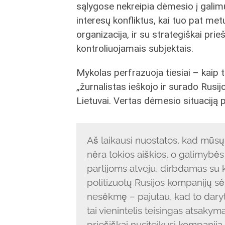
sąlygose nekreipia dėmesio į galimu
interesų konfliktus, kai tuo pat met
organizacija, ir su strategiškai pri
kontroliuojamais subjektais.
Mykolas perfrazuoja tiesiai – kaip t
„žurnalistas ieškojo ir surado Rusij
Lietuvai. Vertas dėmesio situaciją
Aš laikausi nuostatos, kad mūsų
nėra tokios aiškios, o galimybės 
partijoms atveju, dirbdamas su k
politizuotų Rusijos kompanijų s
nesėkmę – pajutau, kad to daryt
tai vienintelis teisingas atsakym
priešiškai nusiteikusi kompanija 