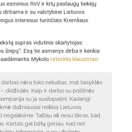
s esminius RsV ir kitų paslaugų tiekėjų
u dirbama ir su valstybine Lietuvos
ešingus interesus turinčiais Kremliaus
ekstą supras vidutinis skaitytojas:
os šnipų“. Esą tie asmenys dirba ir kenkia
 paaiškinantis Mykolo
retorinis klausimas
:
 darbas nėra toks nekaltas, mat taisyklės
– didžiulės. Kaip ir darbo su politinės
ompanija su ja susitapatini. Kadangi
ėkmė dažniausiai reiškia Lietuvos
i negalėsime. Tačiau aš nesu tikras, kad
as. Kartais gal būtų geriau, kad net
teiktų informaciją, o ne užsiimtų