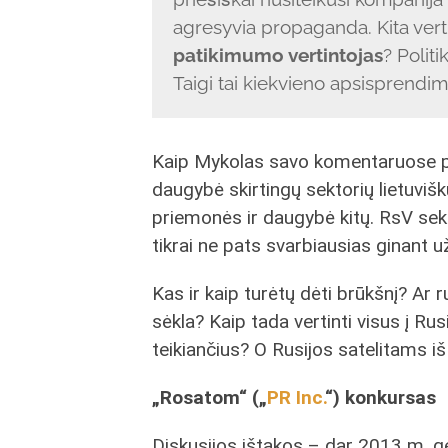
agresyvia propaganda. Kita ver
patikimumo vertintojas
? Polit
Taigi tai kiekvieno apsisprendim
Kaip Mykolas savo komentaruose pa
daugybė skirtingų sektorių lietuviškų
priemonės ir daugybė kitų. RsV sekt
tikrai ne pats svarbiausias ginant 
Kas ir kaip turėtų dėti brūkšnį? Ar 
sėkla? Kaip tada vertinti visus į Rus
teikiančius? O Rusijos satelitams iš
„Rosatom“ („
PR Inc.
“) konkursas
Diskusijos ištakos – dar 2013 m. 