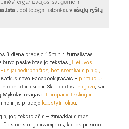
ybinės“ organizacijos, saugumo ir
nalistai
, politologai, istorikai,
viešųjų ryšių
os 3 dieną pradėjo 15min.lt žurnalistas
e buvo paskelbtas jo tekstas „
Lietuvos
 Rusijai nedirbančios, bet Kremliaus pinigų
as Katkus savo Facebook įrašais –
pirmuoju-
 Temperatūra kilo ir Skirmantas
reagavo
, kai
ką Mykolas reagavo
trumpai ir tikslingai
.
no ir jis pradėjo
kapstyti toliau
.
a, jog teksto ašis – žinia/klausimas
ančiosioms organizacijoms, kurios pirkimo