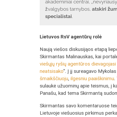
akademiniai centrai, „nevyriaus
žvalgybos tarnybos,
atskiri žur
specialistai
.
Lietuvos RsV agentūrų rolė
Naują viešos diskusijąos etapą liep
Skirmantas Malinauskas, kai portal
viešųjų ryšių agentūros dievagojasi
neatsisako
“. Į jį sureagavo Mykol
šmaikščiuoju
,
ilgesniu paaiškinimu
.
sulaukė užuominų apie teismus, į 
Panašu, kad tema Skirmantą sudomi
Skirmantas savo komentaruose teigi
Lietuvoje viešuosius pirkimus perk