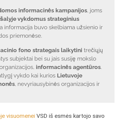
domos informacinės kampanijos
, joms
 šalyje vykdomus strateginius
a informacija buvo skelbiama užsienio ir
idos priemonėse.
cinio fono strategais laikytini
trečiųjų
tys subjektai bei su jais susiję mokslo
organizacijos,
informacinės agentūros
.
atlygį vykdo kai kurios
Lietuvoje
emonės
, nevyriausybinės organizacijos ir
oje visuomenei
VSD iš esmės kartojo savo