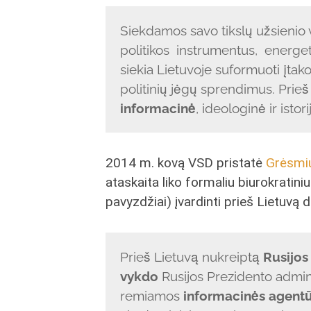
Siekdamos savo tikslų užsienio 
politikos instrumentus, energet
siekia Lietuvoje suformuoti įtak
politinių jėgų sprendimus. Prieš
informacinė
, ideologinė ir isto
2014 m. kovą VSD pristatė
Grėsmių
ataskaita liko formaliu biurokratin
pavyzdžiai) įvardinti prieš Lietuvą d
Prieš Lietuvą nukreiptą
Rusijos
vykdo
Rusijos Prezidento adminis
remiamos
informacinės agent