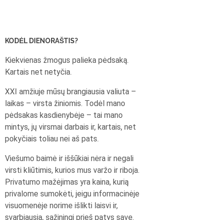
KODĖL DIENORAŠTIS?
Kiekvienas žmogus palieka pėdsaką.
Kartais net netyčia.
XXI amžiuje mūsų brangiausia valiuta –
laikas – virsta žiniomis. Todėl mano
pėdsakas kasdienybėje – tai mano
mintys, jų virsmai darbais ir, kartais, net
pokyčiais toliau nei aš pats.
Viešumo baimė ir iššūkiai nėra ir negali
virsti kliūtimis, kurios mus varžo ir riboja.
Privatumo mažėjimas yra kaina, kurią
privalome sumokėti, jeigu informacinėje
visuomenėje norime išlikti laisvi ir,
svarbiausia, sąžiningi prieš patys save.