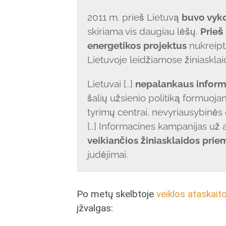
2011 m. prieš Lietuvą
buvo vyk
skiriama vis daugiau lėšų.
Prieš
energetikos projektus
nukreipt
Lietuvoje leidžiamose žiniaskla
Lietuvai [..]
nepalankaus informa
šalių užsienio politiką formuojan
tyrimų centrai, nevyriausybinės 
[..] Informacines kampanijas už 
veikiančios žiniasklaidos pri
judėjimai.
Po metų skelbtoje
veiklos ataskait
įžvalgas: