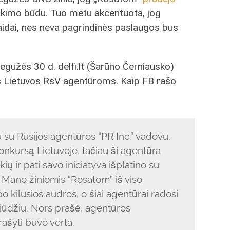
irkimo būdu. Tuo metu akcentuota, jog
idai, nes neva pagrindinės paslaugos bus
gužės 30 d. delfi.lt (Šarūno Černiausko)
s Lietuvos RsV agentūroms. Kaip FB rašo
u su Rusijos agentūros “PR Inc.” vadovu.
konkursą Lietuvoje, tačiau ši agentūra
ų ir pati savo iniciatyva išplatino su
 Mano žiniomis “Rosatom” iš viso
 kilusios audros, o šiai agentūrai radosi
iūdžiu. Nors prašė, agentūros
ašyti buvo verta.