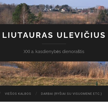
LIUTAURAS ULEVIČIUS
XXI a. kasdienybės dienoraštis
VIEŠOS KALBOS
DARBAI (RYŠIAI SU VISUOMENE ETC.)