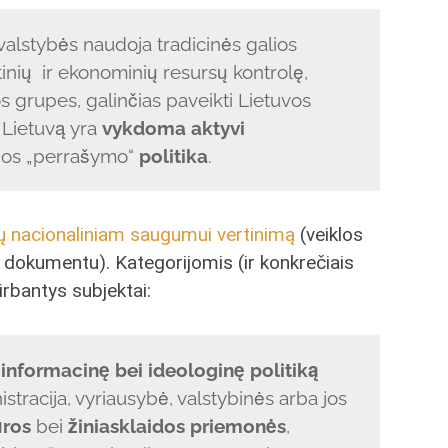
valstybės naudoja tradicinės galios
inių ir ekonominių resursų kontrolę,
os grupes, galinčias paveikti Lietuvos
 Lietuvą yra
vykdoma aktyvi
rijos „perrašymo“
politika
.
 nacionaliniam saugumui vertinimą
(veiklos
iu dokumentu). Kategorijomis (ir konkrečiais
irbantys subjektai:
 informacinę bei ideologinę politiką
tracija, vyriausybė, valstybinės arba jos
ūros
bei
žiniasklaidos priemonės
,