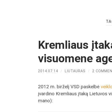
TA
Kremliaus įtak
visuomene ag
2014.07.14
/
LIUTAURAS
/
2 COMME
2012 m. birželį VSD paskelbė
veikl
įvardino Kremliaus įtaką Lietuvos vie
mano):