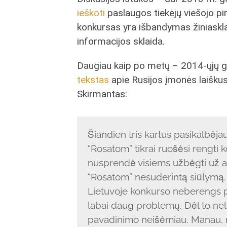
ieškoti
paslaugos tiekėjų viešojo p
konkursas yra išbandymas žiniaskla
informacijos sklaida.
Daugiau kaip po metų – 2014-ųjų ge
tekstas
apie Rusijos įmonės laišku
Skirmantas:
Šiandien tris kartus pasikalbėja
“Rosatom” tikrai ruošėsi rengti 
nusprendė visiems užbėgti už aki
“Rosatom” nesuderintą siūlymą.
Lietuvoje konkurso neberengs po
labai daug problemų. Dėl to nel
pavadinimo neišėmiau. Manau, r