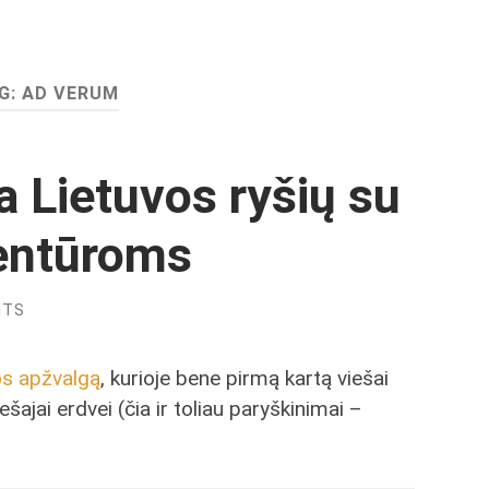
G:
AD VERUM
a Lietuvos ryšių su
entūroms
NTS
os apžvalgą
, kurioje bene pirmą kartą viešai
šajai erdvei (čia ir toliau paryškinimai –