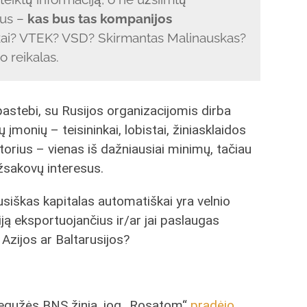
tus –
kas bus tas kompanijos
ikai? VTEK? VSD? Skirmantas Malinauskas?
o reikalas.
stebi, su Rusijos organizacijomis dirba
 įmonių – teisininkai, lobistai, žiniasklaidos
orius – vienas iš dažniausiai minimų, tačiau
užsakovų interesus.
rusiškas kapitalas automatiškai yra velnio
iją eksportuojančius ir/ar jai paslaugas
 Azijos ar Baltarusijos?
gegužės BNS žinia, jog „Rosatom“
pradėjo