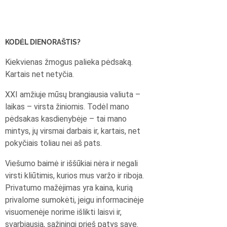
KODĖL DIENORAŠTIS?
Kiekvienas žmogus palieka pėdsaką.
Kartais net netyčia.
XXI amžiuje mūsų brangiausia valiuta –
laikas – virsta žiniomis. Todėl mano
pėdsakas kasdienybėje – tai mano
mintys, jų virsmai darbais ir, kartais, net
pokyčiais toliau nei aš pats.
Viešumo baimė ir iššūkiai nėra ir negali
virsti kliūtimis, kurios mus varžo ir riboja.
Privatumo mažėjimas yra kaina, kurią
privalome sumokėti, jeigu informacinėje
visuomenėje norime išlikti laisvi ir,
svarbiausia, sąžiningi prieš patys save.