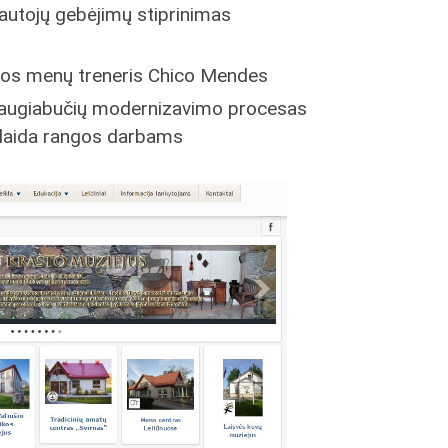
nautojų gebėjimų stiprinimas
ovos menų treneris Chico Mendes
 daugiabučių modernizavimo procesas
olaida rangos darbams