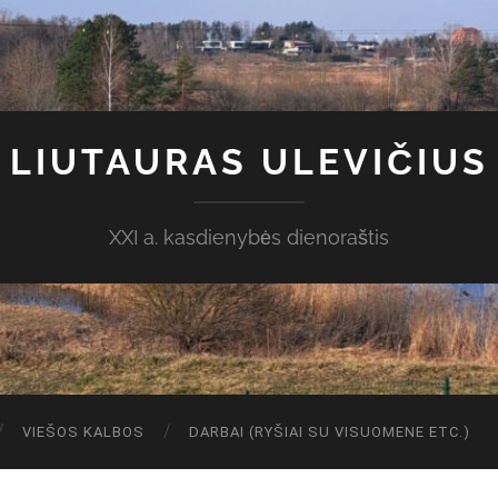
LIUTAURAS ULEVIČIUS
XXI a. kasdienybės dienoraštis
VIEŠOS KALBOS
DARBAI (RYŠIAI SU VISUOMENE ETC.)