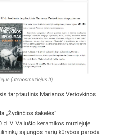
ejus (utenosmuziejus.lt)
sis tarptautinis Marianos Veriovkinos
a „Žydinčios šakelės“
 d. V. Valiušio keramikos muziejuje
ilininkų sąjungos narių kūrybos paroda