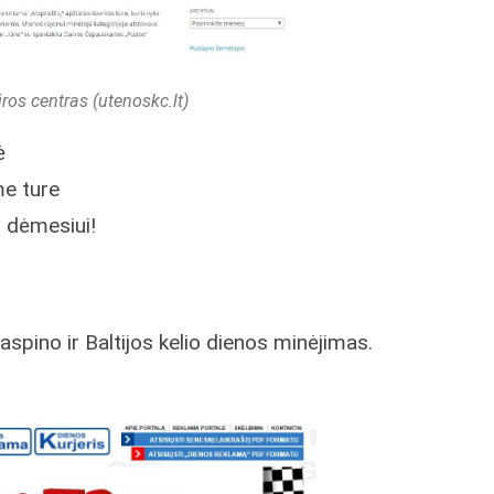
ros centras (utenoskc.lt)
ė
me ture
ų dėmesiui!
spino ir Baltijos kelio dienos minėjimas.