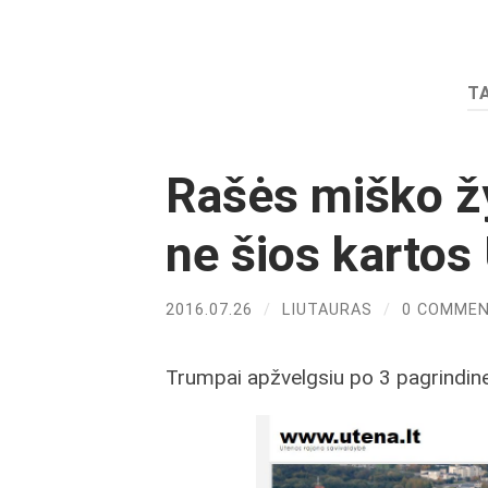
T
Rašės miško žy
ne šios kartos 
2016.07.26
/
LIUTAURAS
/
0 COMME
Trumpai apžvelgsiu po 3 pagrindines