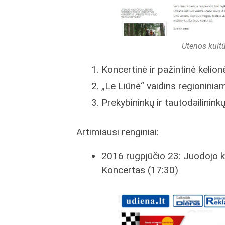
Utenos kultū
Koncertinė ir pažintinė kelion
„Le Liūnė“ vaidins regioninia
Prekybininkų ir tautodailinink
Artimiausi renginiai:
2016 rugpjūčio 23: Juodojo ka
Koncertas (17:30)