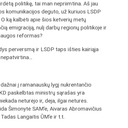
rdėtą politikę, tai man nepriimtina. Aš jau
ios komunikacijos deguto, už kuriuos LSDP
 O ką kalbėti apie šios ketverių metų
ią emigraciją, nulį darbų regionų politikoje ir
psaugos reformas?
kdys perversmą ir LSDP taps išties kairiąja
o nepatvirtina…
r dažnai į ramanauskų lygį nukrentančio
D paskelbtas ministrų sąrašas yra
iekada neturėjo ir, deja, ilgai neturės.
rida Šimonytė SAM’e, Aivaras Abromavičius
Tadas Langaitis ŪM’e ir t.t.