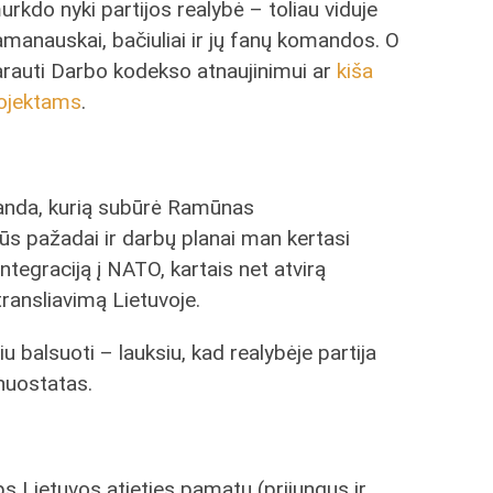
urkdo nyki partijos realybė – toliau viduje
ramanauskai, bačiuliai ir jų fanų komandos. O
arauti Darbo kodekso atnaujinimui ar
kiša
rojektams
.
manda, kurią subūrė Ramūnas
s pažadai ir darbų planai man kertasi
tegraciją į NATO, kartais net atvirą
transliavimą Lietuvoje.
iu balsuoti – lauksiu, kad realybėje partija
nuostatas.
taps Lietuvos atieties pamatu (prijungus ir