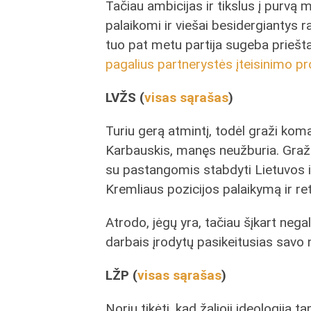
Tačiau ambicijas ir tikslus į purvą m
palaikomi ir viešai besidergiantys 
tuo pat metu partija sugeba priešt
pagalius partnerystės įteisinimo p
LVŽS (
visas sąrašas
)
Turiu gerą atmintį, todėl graži ko
Karbauskis, manęs neužburia. Gražū
su pastangomis stabdyti Lietuvos in
Kremliaus pozicijos palaikymą ir re
Atrodo, jėgų yra, tačiau šįkart negal
darbais įrodytų pasikeitusias savo 
LŽP (
visas sąrašas
)
Noriu tikėti, kad žalioji ideologija 