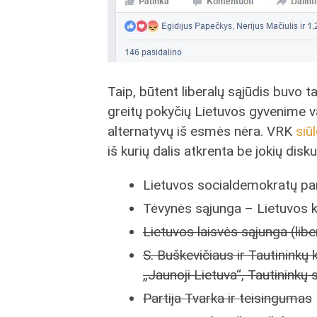
Taip, būtent liberalų sąjūdis buvo ta 
greitų pokyčių Lietuvos gyvenime va
alternatyvų iš esmės nėra. VRK
siūl
iš kurių dalis atkrenta be jokių disku
Lietuvos socialdemokratų par
Tėvynės sąjunga – Lietuvos 
Lietuvos laisvės sąjunga (libe
S. Buškevičiaus ir Tautininkų k
„Jaunoji Lietuva“, Tautininkų 
Partija Tvarka ir teisingumas