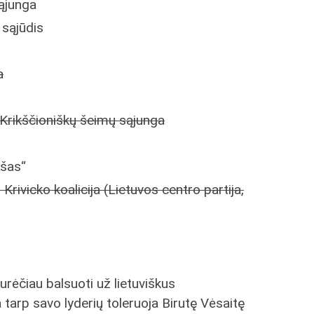
sąjunga
 sąjūdis
a
-Krikščioniškų šeimų sąjunga
ašas“
 Krivicko koalicija (Lietuvos centro partija,
urėčiau balsuoti už lietuviškus
 tarp savo lyderių toleruoja Birutę Vėsaitę