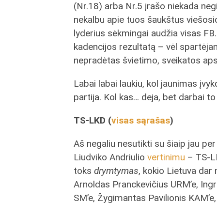
(Nr.18) arba Nr.5 įrašo niekada negi
nekalbu apie tuos šaukštus viešos
lyderius sėkmingai audžia visas FB.
kadencijos rezultatą – vėl spartėjanč
nepradėtas švietimo, sveikatos a
Labai labai laukiu, kol jaunimas įvy
partija. Kol kas… deja, bet darbai t
TS-LKD (
visas sąrašas
)
Aš negaliu nesutikti su šiaip jau pe
Liudviko Andriulio
vertinimu
– TS-LK
toks
drymtymas
, kokio Lietuva dar n
Arnoldas Pranckevičius URM’e, Ing
SM’e, Žygimantas Pavilionis KAM’e, 