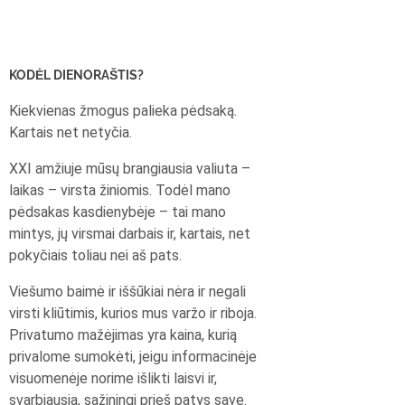
KODĖL DIENORAŠTIS?
Kiekvienas žmogus palieka pėdsaką.
Kartais net netyčia.
XXI amžiuje mūsų brangiausia valiuta –
laikas – virsta žiniomis. Todėl mano
pėdsakas kasdienybėje – tai mano
mintys, jų virsmai darbais ir, kartais, net
pokyčiais toliau nei aš pats.
Viešumo baimė ir iššūkiai nėra ir negali
virsti kliūtimis, kurios mus varžo ir riboja.
Privatumo mažėjimas yra kaina, kurią
privalome sumokėti, jeigu informacinėje
visuomenėje norime išlikti laisvi ir,
svarbiausia, sąžiningi prieš patys save.