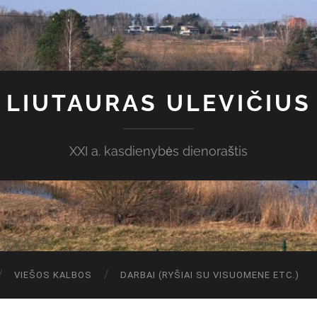
LIUTAURAS ULEVIČIUS
XXI a. kasdienybės dienoraštis
VIEŠOS KALBOS
DARBAI (RYŠIAI SU VISUOMENE ETC.)