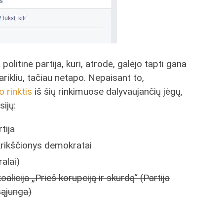
politinė partija, kuri, atrodė, galėjo tapti gana
rikliu, tačiau netapo. Nepaisant to,
o rinktis
iš šių rinkimuose dalyvaujančių jėgų,
sijų:
tija
krikščionys demokratai
ralai)
oalicija „Prieš korupciją ir skurdą“ (Partija
sąjunga)