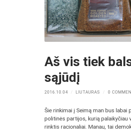
Aš vis tiek bal
sąjūdį
2016.10.04
/
LIUTAURAS
/
0 COMME
Šie rinkimai į Seimą man bus labai p
politinės partijos, kurią palaikyčiau 
rinktis racionaliai. Manau, tai demo