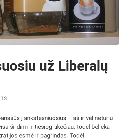
suosiu už Liberalų
NTS
anašūs į ankstesniuosius – aš ir vėl neturiu
visa širdimi ir tiesiog tikėčiau, todėl belieka
kratijos esmė ir pagrindas. Todėl