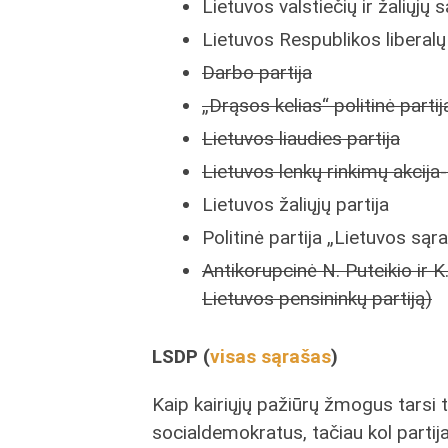
Lietuvos valstiečių ir žaliųjų 
Lietuvos Respublikos liberalų
Darbo partija
„Drąsos kelias“ politinė partij
Lietuvos liaudies partija
Lietuvos lenkų rinkimų akcija
Lietuvos žaliųjų partija
Politinė partija „Lietuvos sąr
Antikorupcinė N. Puteikio ir K.
Lietuvos pensininkų partiją)
LSDP (
visas sąrašas
)
Kaip kairiųjų pažiūrų žmogus tarsi t
socialdemokratus, tačiau kol partija