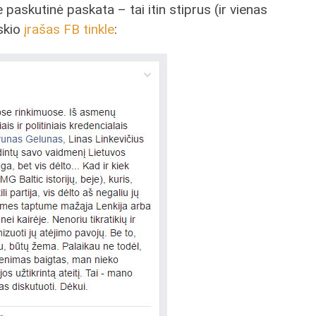
paskutinė paskata – tai itin stiprus (ir vienas
nskio
įrašas FB tinkle
: