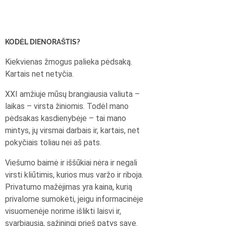
KODĖL DIENORAŠTIS?
Kiekvienas žmogus palieka pėdsaką.
Kartais net netyčia.
XXI amžiuje mūsų brangiausia valiuta –
laikas – virsta žiniomis. Todėl mano
pėdsakas kasdienybėje – tai mano
mintys, jų virsmai darbais ir, kartais, net
pokyčiais toliau nei aš pats.
Viešumo baimė ir iššūkiai nėra ir negali
virsti kliūtimis, kurios mus varžo ir riboja.
Privatumo mažėjimas yra kaina, kurią
privalome sumokėti, jeigu informacinėje
visuomenėje norime išlikti laisvi ir,
svarbiausia, sąžiningi prieš patys save.