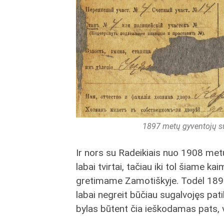
1897 metų gyventojų s
Ir nors su Radeikiais nuo 1908 met
labai tvirtai, tačiau iki tol šiame k
gretimame Zamotiškyje. Todėl 1897-
labai negreit būčiau sugalvojęs pat
bylas būtent čia ieškodamas pats, 