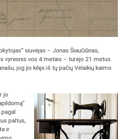
okytojas“ siuvėjas – Jonas Šiaučiūnas,
s vyresnis vos 4 metais – turėjo 21 metus.
našu, jog jis kilęs iš tų pačių Vėlaikių kaimo
r jo
apildomą“
s pagal
us paltus,
ta ir
uvimo