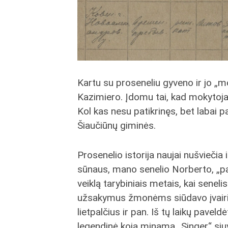
Kartu su proseneliu gyveno ir jo „m
Kazimiero. Įdomu tai, kad mokytoja
Kol kas nesu patikrinęs, bet labai pa
Šiaučiūnų giminės.
Prosenelio istorija naujai nušviečia i
sūnaus, mano senelio Norberto, „p
veiklą tarybiniais metais, kai seneli
užsakymus žmonėms siūdavo įvairi
lietpalčius ir pan. Iš tų laikų paveldė
legendinė koja minama „Singer“ si