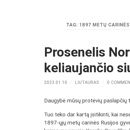
TAG:
1897 METŲ CARINĖ
Prosenelis Nor
keliaujančio s
2023.01.10
/
LIUTAURAS
/
0 COMME
Daugybė mūsų protėvių paslapčių tik
Tuo teko dar kartą įsitikinti, kai ne
1897-ųjų metų carinės Rusijos gy