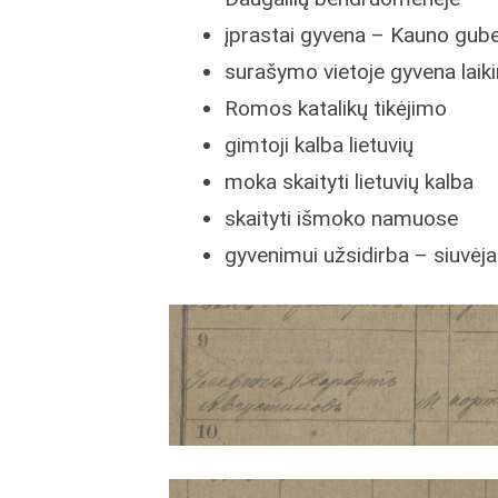
įprastai gyvena – Kauno gube
surašymo vietoje gyvena laiki
Romos katalikų tikėjimo
gimtoji kalba lietuvių
moka skaityti lietuvių kalba
skaityti išmoko namuose
gyvenimui užsidirba – siuvėj