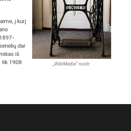
ime, į kurį
ano
 1897-
senelių dar
nskas iš
 tik 1908
„WikiMedia“ nuotr.