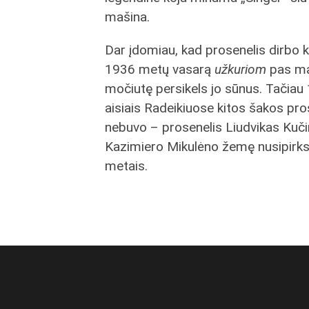
mašina.
Dar įdomiau, kad prosenelis dirbo ka
1936 metų vasarą
užkuriom
pas m
močiutę persikels jo sūnus. Tačiau
aisiais Radeikiuose kitos šakos pro
nebuvo – prosenelis Liudvikas Kuči
Kazimiero Mikulėno žemę nusipirks
metais.