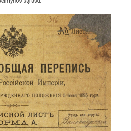
šeimynos sąrašu.