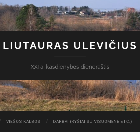
LIUTAURAS ULEVIČIUS
XXI a. kasdienybės dienoraštis
VIEŠOS KALBOS
DARBAI (RYŠIAI SU VISUOMENE ETC.)