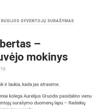
S RUSIJOS GYVENTOJŲ SURAŠYMAS
bertas –
iuvėjo mokinys
NTS
 ir laukia, kada jas atrasime.
seniai kolega Aurelijus Gruodis pasidalino vienu
ventojų surašymo duomenų lapu – Radeikių