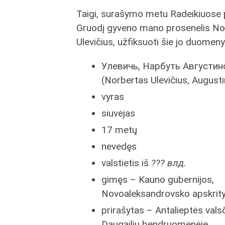
Taigi, surašymo metu Radeikiuose 
Gruodį gyveno mano prosenelis No
Ulevičius, užfiksuoti šie jo duomeny
Улевичь, Нарбуть Августин
(Norbertas Ulevičius, August
vyras
siuvėjas
17 metų
nevedęs
valstietis iš
??? влд.
gimęs – Kauno gubernijos,
Novoaleksandrovsko apskrity
prirašytas – Antalieptės valsč
Daugailių bendruomenėje