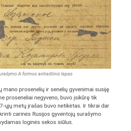
urašymo A formos antraštinis lapas
ų mano prosenelių ir senelių gyvenimai susiję
aime proseneliai negyveno, buvo įsikūrę tik
ųjų metų įrašas buvo netikėtas. Ir tikrai dar
ikrinti carinės Rusijos gyventojų surašymo
vydamas loginės sekos siūlus.