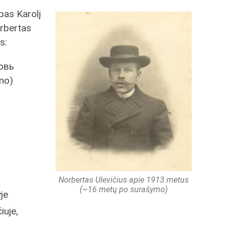
pas Karolį
rbertas
s:
овь
ino)
Norbertas Ulevičius apie 1913 metus
(~16 metų po surašymo)
je
iuje,