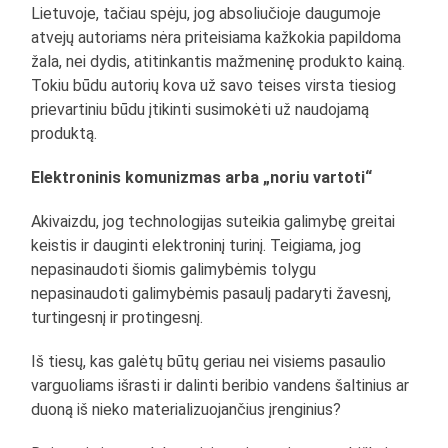
Lietuvoje, tačiau spėju, jog absoliučioje daugumoje
atvejų autoriams nėra priteisiama kažkokia papildoma
žala, nei dydis, atitinkantis mažmeninę produkto kainą.
Tokiu būdu autorių kova už savo teises virsta tiesiog
prievartiniu būdu įtikinti susimokėti už naudojamą
produktą.
Elektroninis komunizmas arba „noriu vartoti“
Akivaizdu, jog technologijas suteikia galimybę greitai
keistis ir dauginti elektroninį turinį. Teigiama, jog
nepasinaudoti šiomis galimybėmis tolygu
nepasinaudoti galimybėmis pasaulį padaryti žavesnį,
turtingesnį ir protingesnį.
Iš tiesų, kas galėtų būtų geriau nei visiems pasaulio
varguoliams išrasti ir dalinti beribio vandens šaltinius ar
duoną iš nieko materializuojančius įrenginius?