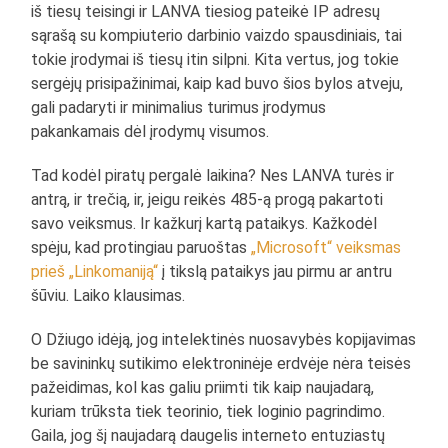
iš tiesų teisingi ir LANVA tiesiog pateikė IP adresų
sąrašą su kompiuterio darbinio vaizdo spausdiniais, tai
tokie įrodymai iš tiesų itin silpni. Kita vertus, jog tokie
sergėjų prisipažinimai, kaip kad buvo šios bylos atveju,
gali padaryti ir minimalius turimus įrodymus
pakankamais dėl įrodymų visumos.
Tad kodėl piratų pergalė laikina? Nes LANVA turės ir
antrą, ir trečią, ir, jeigu reikės 485-ą progą pakartoti
savo veiksmus. Ir kažkurį kartą pataikys. Kažkodėl
spėju, kad protingiau paruoštas
„Microsoft“ veiksmas
prieš „Linkomaniją“
į tikslą pataikys jau pirmu ar antru
šūviu. Laiko klausimas.
O Džiugo idėją, jog intelektinės nuosavybės kopijavimas
be savininkų sutikimo elektroninėje erdvėje nėra teisės
pažeidimas, kol kas galiu priimti tik kaip naujadarą,
kuriam trūksta tiek teorinio, tiek loginio pagrindimo.
Gaila, jog šį naujadarą daugelis interneto entuziastų