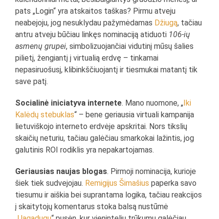
pats „Login“ yra atskaitos taškas? Pirmu atveju
neabejoju, jog nesuklydau pažymėdamas
Džiugą
, tačiau
antru atveju būčiau linkęs nominaciją atiduoti
106-ių
asmenų grupei
, simbolizuojančiai vidutinį mūsų šalies
pilietį, žengiantį į virtualią erdvę – tinkamai
nepasiruošusį, klibinkščiuojantį ir tiesmukai matantį tik
save patį.
Socialinė iniciatyva internete
. Mano nuomone, „
Iki
Kalėdų stebuklas
“ – bene geriausia virtuali kampanija
lietuviškojo interneto erdvėje apskritai. Nors tikslių
skaičių neturiu, tačiau galėčiau smarkokai lažintis, jog
galutinis ROI rodiklis yra nepakartojamas.
Geriausias naujas blogas
. Pirmoji nominacija, kurioje
šiek tiek sudvejojau.
Remigijus Šimašius
paperka savo
tiesumu ir aiškia bei suprantama logika, tačiau reakcijos
į skaitytojų komentarus stoka balsą nustūmė
„
Uagadugu
“ pusėn, kur vieninteliu trūkumu galėčiau