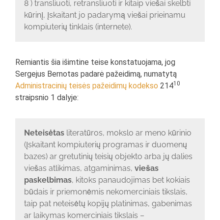
8 ) transliuoti, retransliuoti ir kitaip viešai skelbti
kūrinį, įskaitant jo padarymą viešai prieinamu
kompiuterių tinklais (internete).
Remiantis šia išimtine teise konstatuojama, jog
Sergejus Bernotas padarė pažeidimą, numatytą
10
Administracinių teisės pažeidimų kodekso
214
straipsnio 1 dalyje:
Neteisėtas
literatūros, mokslo ar meno kūrinio
(įskaitant kompiuterių programas ir duomenų
bazes) ar gretutinių teisių objekto arba jų dalies
viešas atlikimas, atgaminimas,
viešas
paskelbimas
, kitoks panaudojimas bet kokiais
būdais ir priemonėmis nekomerciniais tikslais,
taip pat neteisėtų kopijų platinimas, gabenimas
ar laikymas komerciniais tikslais –