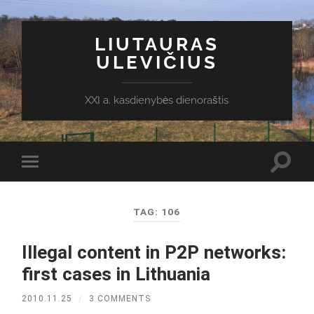
LIUTAURAS
ULEVIČIUS
XXI a. kasdienybės dienoraštis
Toggl
Toggle
search
mobile
field
menu
TAG:
106
Illegal content in P2P networks:
first cases in Lithuania
2010.11.25
/
3 COMMENTS