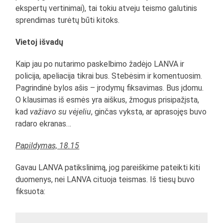
ekspertų vertinimai), tai tokiu atveju teismo galutinis
sprendimas turėtų būti kitoks.
Vietoj išvadų
Kaip jau po nutarimo paskelbimo žadėjo LANVA ir
policija, apeliacija tikrai bus. Stebėsim ir komentuosim.
Pagrindinė bylos ašis – įrodymų fiksavimas. Bus įdomu.
O klausimas iš esmės yra aiškus, žmogus prisipažįsta,
kad
važiavo su vėjeliu
, ginčas vyksta, ar aprasojęs buvo
radaro ekranas…
Papildymas, 18.15
Gavau LANVA patikslinimą, jog pareiškime pateikti kiti
duomenys, nei LANVA cituoja teismas. Iš tiesų buvo
fiksuota: