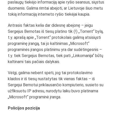
paslaugų tiekėjo informaciją apie ryšio seansus, siųstus
duomenis. Galima rimtai abejoti, ar Lietuvoje šiuo metu
tokią informaciją interneto ryšio tiekėjai kaupia.
Antrasis faktas kelia dar didesnę abejonę – jeigu
Sergejus Bernotas iš tiesų platino tik (!) „Torrent“ bylą,
t.y. aprašą apie „Torrent“ protokolais galimą atsisiųsti
programinę įrangą, tai jo kaltinimas „Microsoft“
programinės įrangos platinimu yra dar sudėtingesnis –
t.y. tiek Sergejus Bernotas, tiek pati „Linkomanija“ būtų
kaltinami tais pačiais dalykais.
Vėlgi, galima nebent spėti, jog tai protokolavimo
klaidos ir iš tiesų nustatytas tik vienas faktas – iš
Sergejui Bernotui priklausančio kompiuterio, susieto su
užfiksuotu IP adresu, nurodytu laiku buvo platinama
„Microsoft“ programinė įranga.
Policijos pozicija