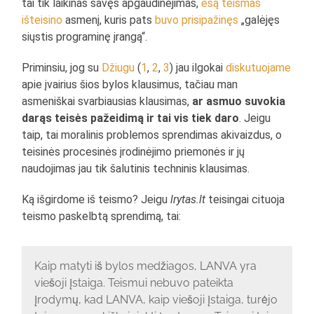
tai tik laikinas savęs apgaudinėjimas,
esą teismas
išteisino
asmenį, kuris pats
buvo prisipažinęs
„galėjęs
siųstis programinę įrangą“.
Priminsiu, jog su
Džiugu
(
1
,
2
,
3
) jau ilgokai
diskutuojame
apie įvairius šios bylos klausimus, tačiau man
asmeniškai svarbiausias klausimas,
ar asmuo suvokia
darąs teisės pažeidimą ir tai vis tiek daro
. Jeigu
taip, tai moralinis problemos sprendimas akivaizdus, o
teisinės procesinės įrodinėjimo priemonės ir jų
naudojimas jau tik šalutinis techninis klausimas.
Ką išgirdome iš teismo? Jeigu
lrytas.lt
teisingai cituoja
teismo paskelbtą sprendimą, tai:
Kaip matyti iš bylos medžiagos, LANVA yra
viešoji įstaiga. Teismui nebuvo pateikta
įrodymų, kad LANVA, kaip viešoji įstaiga, turėjo