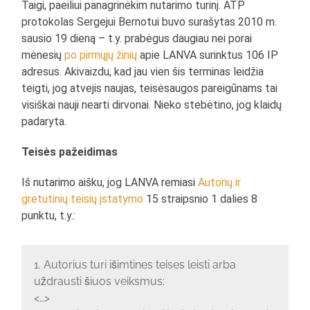
Taigi, paeiliui panagrinėkim nutarimo turinį. ATP
protokolas Sergejui Bernotui buvo surašytas 2010 m.
sausio 19 dieną – t.y. prabėgus daugiau nei porai
mėnesių
po
pirmųjų
žinių
apie LANVA surinktus 106 IP
adresus. Akivaizdu, kad jau vien šis terminas leidžia
teigti, jog atvejis naujas, teisėsaugos pareigūnams tai
visiškai nauji nearti dirvonai. Nieko stebėtino, jog klaidų
padaryta.
Teisės pažeidimas
Iš nutarimo aišku, jog LANVA remiasi
Autorių ir
gretutinių teisių įstatymo
15 straipsnio 1 dalies 8
punktu, t.y.:
1. Autorius turi išimtines teises leisti arba
uždrausti šiuos veiksmus:
<…>