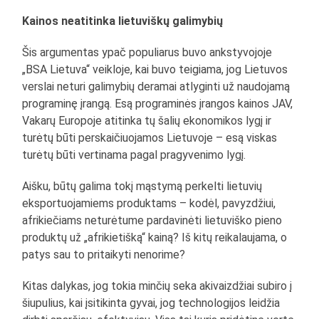
Kainos neatitinka lietuviškų galimybių
Šis argumentas ypač populiarus buvo ankstyvojoje
„BSA Lietuva“ veikloje, kai buvo teigiama, jog Lietuvos
verslai neturi galimybių deramai atlyginti už naudojamą
programinę įrangą. Esą programinės įrangos kainos JAV,
Vakarų Europoje atitinka tų šalių ekonomikos lygį ir
turėtų būti perskaičiuojamos Lietuvoje – esą viskas
turėtų būti vertinama pagal pragyvenimo lygį.
Aišku, būtų galima tokį mąstymą perkelti lietuvių
eksportuojamiems produktams – kodėl, pavyzdžiui,
afrikiečiams neturėtume pardavinėti lietuviško pieno
produktų už „afrikietišką“ kainą? Iš kitų reikalaujama, o
patys sau to pritaikyti nenorime?
Kitas dalykas, jog tokia minčių seka akivaizdžiai subiro į
šiupulius, kai įsitikinta gyvai, jog technologijos leidžia