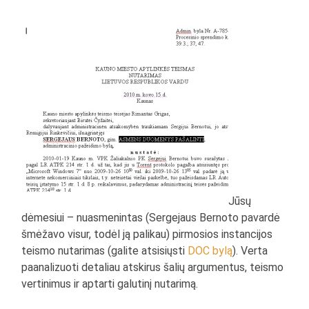
Jūsų
dėmesiui – nuasmenintas (Sergejaus Bernoto pavardė
šmėžavo visur, todėl ją palikau) pirmosios instancijos
teismo nutarimas (galite atsisiųsti
DOC bylą
). Verta
paanalizuoti detaliau atskirus šalių argumentus, teismo
vertinimus ir aptarti galutinį nutarimą.