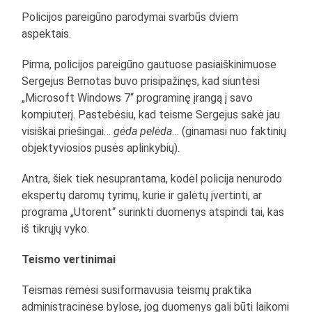
Policijos pareigūno parodymai svarbūs dviem
aspektais.
Pirma, policijos pareigūno gautuose pasiaiškinimuose
Sergejus Bernotas buvo prisipažinęs, kad siuntėsi
„Microsoft Windows 7“ programinę įrangą į savo
kompiuterį. Pastebėsiu, kad teisme Sergejus sakė jau
visiškai priešingai…
gėda pelėda
… (ginamasi nuo faktinių
objektyviosios pusės aplinkybių).
Antra, šiek tiek nesuprantama, kodėl policija nenurodo
ekspertų daromų tyrimų, kurie ir galėtų įvertinti, ar
programa „Utorent“ surinkti duomenys atspindi tai, kas
iš tikrųjų vyko.
Teismo vertinimai
Teismas rėmėsi susiformavusia teismų praktika
administracinėse bylose, jog duomenys gali būti laikomi