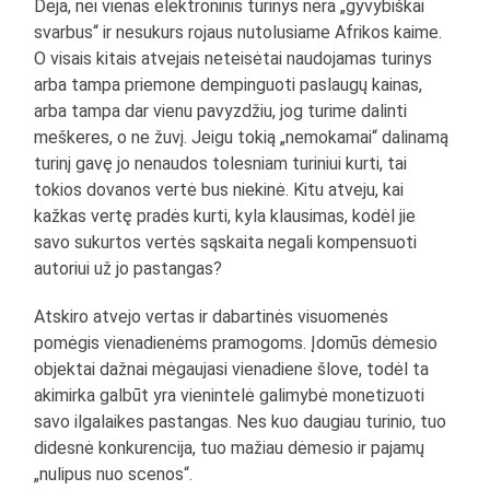
Deja, nei vienas elektroninis turinys nėra „gyvybiškai
svarbus“ ir nesukurs rojaus nutolusiame Afrikos kaime.
O visais kitais atvejais neteisėtai naudojamas turinys
arba tampa priemone dempinguoti paslaugų kainas,
arba tampa dar vienu pavyzdžiu, jog turime dalinti
meškeres, o ne žuvį. Jeigu tokią „nemokamai“ dalinamą
turinį gavę jo nenaudos tolesniam turiniui kurti, tai
tokios dovanos vertė bus niekinė. Kitu atveju, kai
kažkas vertę pradės kurti, kyla klausimas, kodėl jie
savo sukurtos vertės sąskaita negali kompensuoti
autoriui už jo pastangas?
Atskiro atvejo vertas ir dabartinės visuomenės
pomėgis vienadienėms pramogoms. Įdomūs dėmesio
objektai dažnai mėgaujasi vienadiene šlove, todėl ta
akimirka galbūt yra vienintelė galimybė monetizuoti
savo ilgalaikes pastangas. Nes kuo daugiau turinio, tuo
didesnė konkurencija, tuo mažiau dėmesio ir pajamų
„nulipus nuo scenos“.