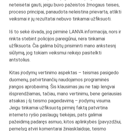
neteisėtai gauti, jeigu buvo pažeistos žmogaus teises,
proceso principai, panaudota neleistina prievarta, atlikti
veiksmai ir jų rezultatai nebuvo tinkamai užfiksuoti.
Iš to sekė išvada, jog pirminė LANVA informacija, nors ir
rinkta stebint policijos pareigūnui, nėra tinkamai
užfiksuota. Čia galima būtų prisiminti mano ankstesnį
siūlymą, jog tokiam veiksmui reikėjo pasitelkti
antstolius.
Kitas įrodymų vertinimo aspektas – teismas pasigedo
duomenų, patvirtinančių naudojamos programinės
įrangos aprobavimą. Šis klausimas jau ne taip lengvai
išsprendžiamas, tačiau, mano vertinimu, bene geriausias
atsakas į šį teismo pageidavimą – įrodymų visuma.
Jeigu tinkamai užfiksuotą pirminį faktą patvirtina
interneto ryšio paslaugų tiekėjas, pats galimai
pažeidimą padaręs asmuo, kitos aplinkybės (pavyzdžiui,
pernelyg atviri komentarai žiniasklaidoje, teismo