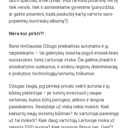
dirbti sparčiau, efektyviau. Visa tai kuria pridėtinę vertę
tiek versle, tiek ir asmeniniame gyvenime (pavyzdžiui,
ar galite prisiminti, kada paskutinį kartą vartėte savo
popierinių nuotraukų albumą?).
Nėra kur pirkti?!
Bene rimčiausias Džiugo priekaištas autoriams ir jų
tarpininkams – tai galimybių teisėtai įsigyti intelektinės
nuosavybės turinį Lietuvoje stoka. Čia galima įtraukti ir
atsiskaitymo sunkumus, ir atskirų regionų diskriminaciją,
ir prekybos technologijų/sistemų trūkumus.
Džiugas teigia, jog pirmieji privalo veikti autoriai ir jų
kūrinių platintojai – jie turėtų investuoti į naujas
sistemas, kurios būtų patogios, aiškios ir lengvai
pasiekiamos. Realybėje už viską reikia mokėti. Kiek
kainuotų naujų sistemų kūrimas? Ar vartotojai pasirengę
už tai mokėti? Kiek daug vartotojų Lietuvoje moka už
teisėtą DVD nuomą? Kiek nuomoja filmus per „Gala“?