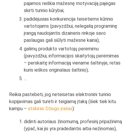
pajamos reiškia mažesnę motyvaciją pajėgas
skirti turinio kūrybai;
padidėjusias konkurencija teisėtiems kūrinio
vartotojams (pavyzdžiui, nelegalią programinę
įrangą naudojantis dizaineris rinkoje savo
paslaugas gali siūlyti mažesne kaina);
galimų produkto vartotojų perėmimu
(pavyzdžiui, informacijos skaitytojų perėmimas
– perskaitę informaciją viename šaltinyje, retas
kuris ieškos originalaus šaltinio);
…
Reikia pastebėti, jog neteisėtas elektronini turinio
kopijavimas gali turėti ir teigiamą įtaką (šiek tiek kitu
kampu –
atskiras Džiugo įrašas
):
didinti autoriaus žinomumą, profesinį pripažinimą
(ypač, kai jis yra pradedantis arba nežinomas),