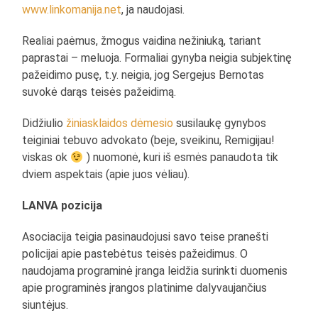
www.linkomanija.net
, ja naudojasi.
Realiai paėmus, žmogus vaidina nežiniuką, tariant
paprastai – meluoja. Formaliai gynyba neigia subjektinę
pažeidimo pusę, t.y. neigia, jog Sergejus Bernotas
suvokė darąs teisės pažeidimą.
Didžiulio
žiniasklaidos dėmesio
susilaukę gynybos
teiginiai tebuvo advokato (beje, sveikinu, Remigijau!
viskas ok
) nuomonė, kuri iš esmės panaudota tik
dviem aspektais (apie juos vėliau).
LANVA pozicija
Asociacija teigia pasinaudojusi savo teise pranešti
policijai apie pastebėtus teisės pažeidimus. O
naudojama programinė įranga leidžia surinkti duomenis
apie programinės įrangos platinime dalyvaujančius
siuntėjus.