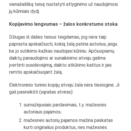
vienašališką teisę nustatyti atlyginimo už naudojimosi
jų kūriniais dydį.
Kopijavimo lengvumas – žalos konkretumo stoka
Džiugas iš dalies teisus teigdamas, jog nėra taip
paprasta apskaičiuoti, kokią žalą patiria autorius, jeigu
be jo sutikimo kažkas naudojasi kūriniu. Apčiuopiamų
daiktų panaudojimo ar sunaikinimo atveju galima
įvertinti susidėvėjimą, daikto atkūrimo kaštus ir jais
remtis apskaičiuojant žalą.
Elektroninio turinio kopijų atveju žala nėra tiesioginė. Ji
gali pasireikšti (sąrašas atviras):
sumažėjusiais pardavimais, t.y. mažesnės
autoriaus pajamos;
mažesnės autorių pajamos mažina paskatas
kurti originalius produktus, nes mažesnės