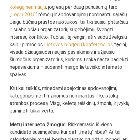
kolegų
nerimauja
, jog esą per daug panašumų tarp
„
Login 2010
“ rėmėjų ir apdovanojimų nominantų sąrašų.
Jeigu būčiau prastos nuotaikos, tai tikriausiai pritarčiau
ir suabejočiau organizatorių sugebėjimu išvengti
interesų konflikto. Tačiau į šį renginį aš visada žvelgsiu
kaip į pirmosios
Lietuvos blogerių konferencijos
tęsinį,
visada džiaugsiuosi naujais pasiekimais ir užjausiu
šiųmečius organizatorius, kuriems tenka našta pasiekti
nepasiekiama – suderinti margo lietuviško interneto
spalvas.
Kritikai taiklūs, minėdami abejotinas apdovanojimų
kategorijas, ne itin žinomus nominantus ir keistoką
atrankos procesą. Visgi, keletą reiškinių, žmonių ir įvykių
paminėti tikrai verta.
Metų interneto žmogus
. Rinkdamasis iš vieno
kandidato susimąsčiau, kur dėti „metų“ ribas? Ar tai
kalendoriniai metai, besibaigiantys gruodžio mėnesį, ar