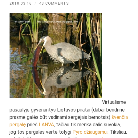
2010.03.16
/
43 COMMENTS
Virtualiame
pasaulyje gyvenantys Lietuvos piratai (dabar bendrine
prasme galės būt vadinami sergėjais bernotais)
švenčia
pergalę
prieš
LANVA
, tačiau tik menka dalis suvokia,
jog tos pergalės vertė tolygi
Pyro džiaugsmui
. Tiksliau,