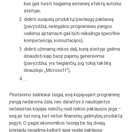
kas gali turėti teigiamą asmeninį efektą autoriui
ateityje;
didinti susijusių produktų/paslaugų paklausą
(pavyzdžiui, nelegalios programinės įrangos
veikimui aptarnauti gali būti reikalinga specifinė
kompetencija, konsultacijos);
didinti užimamą rinkos dalį, kurią ateityje galima
išnaudoti kaip bazę pajamų generavimui
(pavyzdžiui, yra teigiančių, jog tokią taktiką
išnaudojo „Microsoft“);
…
Piratavimo šalininkai teigia, esą kopijuojant programinę
įrangą nedaroma žala, nes darantys ir naudojantys
neteisėtas kopijas nebūtų reali rinkos paklausos jėga –
esą jie turi norą, bet neturi finansinių galimybių produktą
įsigyti. O pagal ekonomikos teoriją be šių dviejų
prielaidų negalima kalbėti apie realią paklausą.