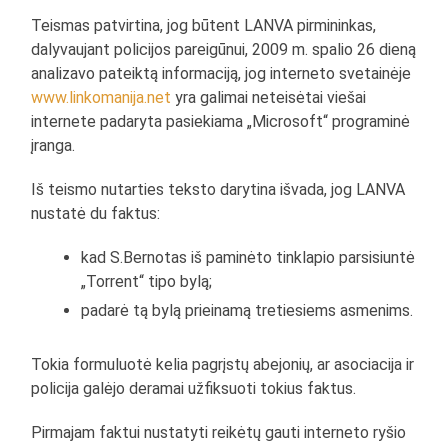
Teismas patvirtina, jog būtent LANVA pirmininkas,
dalyvaujant policijos pareigūnui, 2009 m. spalio 26 dieną
analizavo pateiktą informaciją, jog interneto svetainėje
www.linkomanija.net
yra galimai neteisėtai viešai
internete padaryta pasiekiama „Microsoft“ programinė
įranga.
Iš teismo nutarties teksto darytina išvada, jog LANVA
nustatė du faktus:
kad S.Bernotas iš paminėto tinklapio parsisiuntė
„Torrent“ tipo bylą;
padarė tą bylą prieinamą tretiesiems asmenims.
Tokia formuluotė kelia pagrįstų abejonių, ar asociacija ir
policija galėjo deramai užfiksuoti tokius faktus.
Pirmajam faktui nustatyti reikėtų gauti interneto ryšio