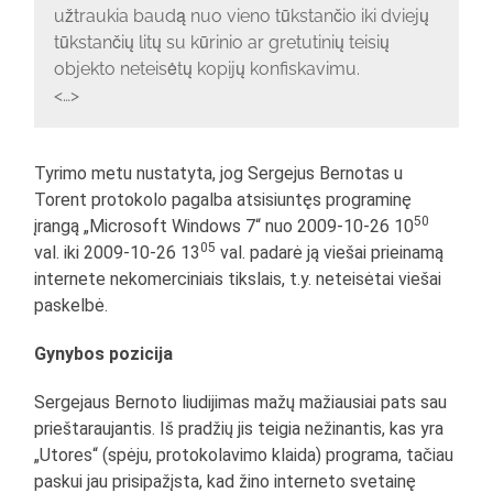
užtraukia baudą nuo vieno tūkstančio iki dviejų
tūkstančių litų su kūrinio ar gretutinių teisių
objekto neteisėtų kopijų konfiskavimu.
<…>
Tyrimo metu nustatyta, jog Sergejus Bernotas u
Torent protokolo pagalba atsisiuntęs programinę
50
įrangą „Microsoft Windows 7“ nuo 2009-10-26 10
05
val. iki 2009-10-26 13
val. padarė ją viešai prieinamą
internete nekomerciniais tikslais, t.y. neteisėtai viešai
paskelbė.
Gynybos pozicija
Sergejaus Bernoto liudijimas mažų mažiausiai pats sau
prieštaraujantis. Iš pradžių jis teigia nežinantis, kas yra
„Utores“ (spėju, protokolavimo klaida) programa, tačiau
paskui jau prisipažįsta, kad žino interneto svetainę