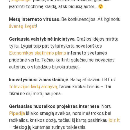
įvardinti techninę klaidą, atskleidusią autor…
Metų interneto virusas
. Be konkurencijos. Aš irgi noriu
šventę švęst
!
Geriausia valstybinė iniciatyva
. Gražios idėjos miršta
tyliai. Lygiai taip pat tyliai nyksta novatoriškos
Ekonomikos skatinimo plano
interneto svetainės
pridėtinė vertė. Tačiau kaltinti galėčiau ne inovacijos
autorius, o stabdžius biurokratijoje..
Inovatyviausi žiniasklaidoje
. Balsą atidaviau LRT už
televizijos laidų archyvą
, tačiau kritikai teisūs – tai
tikrai ne šių metų naujiena..
Geriausias nuotaikos projektas internete
. Nors
Pipedija
išlaiko smagią sveikos, nors ir aštrokos bei
radikalios, kritikos dozę, tačiau šį kartą pasirinkau
lolz.lt
– tiesiog jų kuriamas turinys taiklesnis.