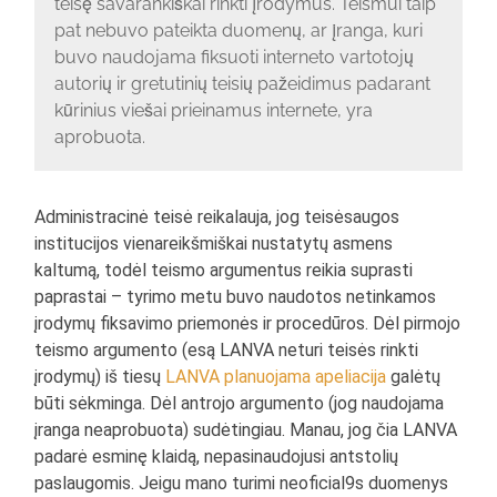
teisę savarankiškai rinkti įrodymus. Teismui taip
pat nebuvo pateikta duomenų, ar įranga, kuri
buvo naudojama fiksuoti interneto vartotojų
autorių ir gretutinių teisių pažeidimus padarant
kūrinius viešai prieinamus internete, yra
aprobuota.
Administracinė teisė reikalauja, jog teisėsaugos
institucijos vienareikšmiškai nustatytų asmens
kaltumą, todėl teismo argumentus reikia suprasti
paprastai – tyrimo metu buvo naudotos netinkamos
įrodymų fiksavimo priemonės ir procedūros. Dėl pirmojo
teismo argumento (esą LANVA neturi teisės rinkti
įrodymų) iš tiesų
LANVA planuojama apeliacija
galėtų
būti sėkminga. Dėl antrojo argumento (jog naudojama
įranga neaprobuota) sudėtingiau. Manau, jog čia LANVA
padarė esminę klaidą, nepasinaudojusi antstolių
paslaugomis. Jeigu mano turimi neoficial9s duomenys