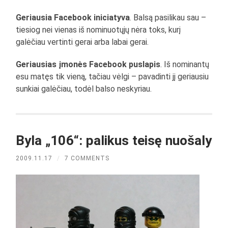
Geriausia Facebook iniciatyva
. Balsą pasilikau sau –
tiesiog nei vienas iš nominuotųjų nėra toks, kurį
galėčiau vertinti gerai arba labai gerai.
Geriausias įmonės Facebook puslapis
. Iš nominantų
esu matęs tik vieną, tačiau vėlgi – pavadinti jį geriausiu
sunkiai galėčiau, todėl balso neskyriau.
Byla „106“: palikus teisę nuošaly
2009.11.17
/
7 COMMENTS