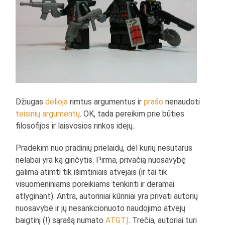
Džiugas
dėlioja
rimtus argumentus ir
prašo
nenaudoti
teisinių argumentų
. OK, tada pereikim prie būties
filosofijos ir laisvosios rinkos idėjų.
Pradėkim nuo pradinių prielaidų, dėl kurių nesutarus
nelabai yra ką ginčytis. Pirma, privačią nuosavybę
galima atimti tik išimtiniais atvejais (ir tai tik
visuomeniniams poreikiams tenkinti ir deramai
atlyginant). Antra, autoriniai kūriniai yra privati autorių
nuosavybė ir jų nesankcionuoto naudojimo atvejų
baigtinį (!) sąrašą numato
ATGTĮ
. Trečia, autoriai turi