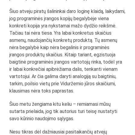
Šiuo atveju piratų šalininkai daro loginę klaidą, laikydami,
jog programinės įrangos kopijų begalybėje viena
konkreti kopija yra nykstamai mažo dydžio reikšmė.
Tačiau tai nėra tiesa. Yra labai konkretus skaičius
asmenų, naudojančių konkretų produktą. Tų asmenų
nėra begalybė kaip nėra begalinis ir programinės
įrangos produktų skaičius. Kitaip tariant, egzistuoja
baigtinė programinės įrangos vartotojų rinka, todėl yra
ir labai konkrečiai apibrėžiama dalis, tenkanti vienam
vartotojui. Ar čia galima daryti analogiją su baigtiniu,
tarkim, poilsio vietų prie Viduržemio jūros skaičiumi,
klausimas nėra toks paprastas.
Šiuo metu žengiama kitu keliu – remiamasi mūsų
sutarta prielaida, jog tik autorius turi teisę nustatyti
savo kūrinio naudojimo sąlygas.
Nesu tikras dėl dažniausiai pasitaikančių atvejų