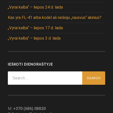
„Vyrai kalba“ – liepos 24 d. laida
Kas yra FL-41 arba kodėl aš nešioju „rausvus“ akinius?
„Vyrai kalba“ – liepos 17 d. laida
„Vyrai kalba“ – liepos 3 d. laida
IEŠKOTI DIENORAŠTYJE
Search
for:
M:
+370 (686) 08820