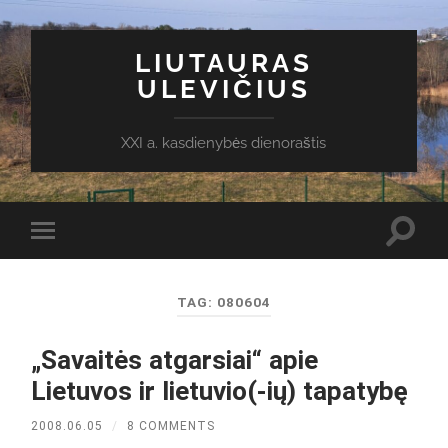
LIUTAURAS
ULEVIČIUS
XXI a. kasdienybės dienoraštis
Toggl
Toggle
search
mobile
field
menu
TAG:
080604
„Savaitės atgarsiai“ apie
Lietuvos ir lietuvio(-ių) tapatybę
2008.06.05
/
8 COMMENTS