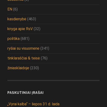
EN
(6)
kasdienybė
(463)
knyga apie RsV
(32)
politika
(681)
ryšiai su visuomene
(341)
tinklaraščiai & teisė
(76)
žiniasklaidoje
(230)
PASKUTINIAI ĮRAŠAI
„Vyrai kalba“ – liepos 31 d. laida