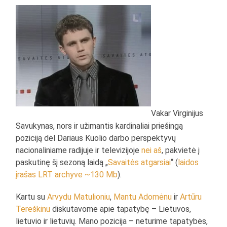
Vakar Virginijus
Savukynas, nors ir užimantis kardinaliai priešingą
poziciją dėl Dariaus Kuolio darbo perspektyvų
nacionaliniame radijuje ir televizijoje
nei aš
, pakvietė į
paskutinę šį sezoną laidą „
Savaitės atgarsiai
“ (
laidos
įrašas LRT archyve ~130 Mb
).
Kartu su
Arvydu Matulioniu
,
Mantu Adomėnu
ir
Artūru
Tereškinu
diskutavome apie tapatybę – Lietuvos,
lietuvio ir lietuvių. Mano pozicija – neturime tapatybės,