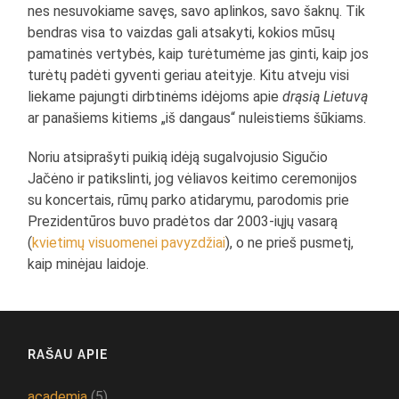
nes nesuvokiame savęs, savo aplinkos, savo šaknų. Tik
bendras visa to vaizdas gali atsakyti, kokios mūsų
pamatinės vertybės, kaip turėtumėme jas ginti, kaip jos
turėtų padėti gyventi geriau ateityje. Kitu atveju visi
liekame pajungti dirbtinėms idėjoms apie
drąsią Lietuvą
ar panašiems kitiems „iš dangaus“ nuleistiems šūkiams.
Noriu atsiprašyti puikią idėją sugalvojusio Sigučio
Jačėno ir patikslinti, jog vėliavos keitimo ceremonijos
su koncertais, rūmų parko atidarymu, parodomis prie
Prezidentūros buvo pradėtos dar 2003-iųjų vasarą
(
kvietimų
visuomenei
pavyzdžiai
), o ne prieš pusmetį,
kaip minėjau laidoje.
RAŠAU APIE
academia
(5)