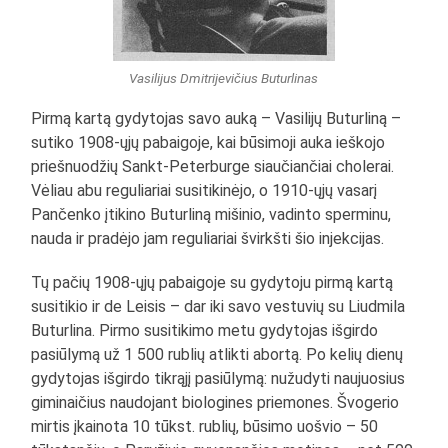
Vasilijus Dmitrijevičius Buturlinas
Pirmą kartą gydytojas savo auką – Vasilijų Buturliną –
sutiko 1908-ųjų pabaigoje, kai būsimoji auka ieškojo
priešnuodžių Sankt-Peterburge siaučiančiai cholerai.
Vėliau abu reguliariai susitikinėjo, o 1910-ųjų vasarį
Pančenko įtikino Buturliną mišinio, vadinto sperminu,
nauda ir pradėjo jam reguliariai švirkšti šio injekcijas.
Tų pačių 1908-ųjų pabaigoje su gydytoju pirmą kartą
susitikio ir de Leisis – dar iki savo vestuvių su Liudmila
Buturlina. Pirmo susitikimo metu gydytojas išgirdo
pasiūlymą už 1 500 rublių atlikti abortą. Po kelių dienų
gydytojas išgirdo tikrąjį pasiūlymą: nužudyti naujuosius
giminaičius naudojant biologines priemones. Švogerio
mirtis įkainota 10 tūkst. rublių, būsimo uošvio – 50