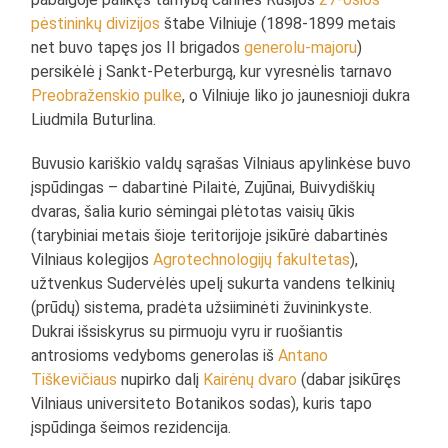
pėstininkų divizijos
štabe Vilniuje (1898-1899 metais
net buvo tapęs jos II brigados
generolu-majoru
)
persikėlė į Sankt-Peterburgą, kur vyresnėlis tarnavo
Preobraženskio pulke
, o Vilniuje liko jo jaunesnioji dukra
Liudmila Buturlina.
Buvusio kariškio valdų sąrašas Vilniaus apylinkėse buvo
įspūdingas – dabartinė Pilaitė, Zujūnai, Buivydiškių
dvaras, šalia kurio sėmingai plėtotas vaisių ūkis
(tarybiniai metais šioje teritorijoje įsikūrė dabartinės
Vilniaus kolegijos
Agrotechnologijų fakultetas
),
užtvenkus Sudervėlės upelį sukurta vandens telkinių
(prūdų) sistema, pradėta užsiiminėti žuvininkyste.
Dukrai išsiskyrus su pirmuoju vyru ir ruošiantis
antrosioms vedyboms generolas iš
Antano
Tiškevičiaus
nupirko dalį
Kairėnų dvaro
(dabar įsikūręs
Vilniaus universiteto Botanikos sodas), kuris tapo
įspūdinga šeimos rezidencija.