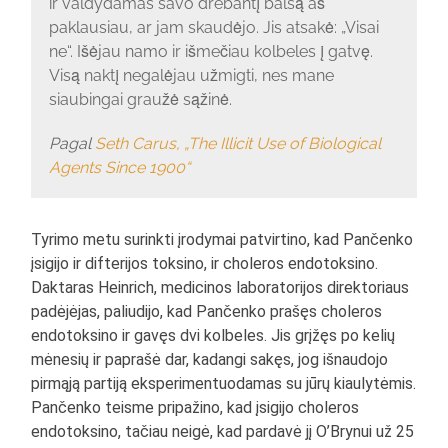
ir valdydamas savo drebantį balsą aš
paklausiau, ar jam skaudėjo. Jis atsakė: „Visai
ne“. Išėjau namo ir išmečiau kolbeles į gatvę.
Visą naktį negalėjau užmigti, nes mane
siaubingai graužė sąžinė.
Pagal
Seth Carus, „The Illicit Use of Biological
Agents Since 1900“
Tyrimo metu surinkti įrodymai patvirtino, kad Pančenko
įsigijo ir difterijos toksino, ir choleros endotoksino.
Daktaras Heinrich, medicinos laboratorijos direktoriaus
padėjėjas, paliudijo, kad Pančenko prašęs choleros
endotoksino ir gavęs dvi kolbeles. Jis grįžęs po kelių
mėnesių ir paprašė dar, kadangi sakęs, jog išnaudojo
pirmąją partiją eksperimentuodamas su jūrų kiaulytėmis.
Pančenko teisme pripažino, kad įsigijo choleros
endotoksino, tačiau neigė, kad pardavė jį O’Brynui už 25