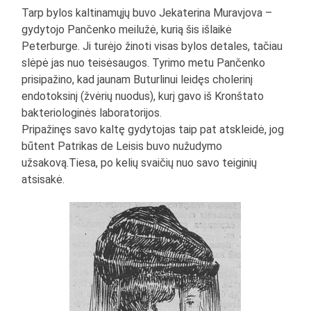
Tarp bylos kaltinamųjų buvo Jekaterina Muravjova –
gydytojo Pančenko meilužė, kurią šis išlaikė
Peterburge. Ji turėjo žinoti visas bylos detales, tačiau
slėpė jas nuo teisėsaugos. Tyrimo metu Pančenko
prisipažino, kad jaunam Buturlinui leidęs cholerinį
endotoksinį (žvėrių nuodus), kurį gavo iš Kronštato
bakteriologinės laboratorijos.
Pripažinęs savo kaltę gydytojas taip pat atskleidė, jog
būtent Patrikas de Leisis buvo nužudymo
užsakovą.Tiesa, po kelių svaičių nuo savo teiginių
atsisakė.