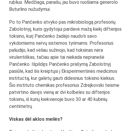
rublius. Medžiaga, panašu, jau buvo ruošiama generolo
Buturlino nužudymui.
Po to Pančenko atvyko pas mikrobiologą profesorių
Zabolotnyj, kuris gydytojui pardavė mažą kiekį difterijos
toksino, kurį Pančenko žadėjo naudoti savo
vykdomiems nervų sistemos tyrimams. Profesorius
paliudijo, kad vėliau sužinojo, kad toksinas nėra
virulentiškas, tačiau apie tai niekada nepranešė
Pančenko. Išpildęs Pančenko prašymą Zabolotnyj
pasiūlė, kad šis kreiptųsi į Eksperimentinės medicinos
instituctą, kur galėtų gauti didesnius toksino kiekius.
Šio instituto chemikas profesorius Zdrejkovski teisme
patvirtino davęs vieną ar dvi kolbeles su difterijos
toksinu, iš kurių kiekvienoje buvo 30 ar 40 kubinių
centimetrų.
Viskas dėl aklos meilės?