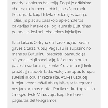
įmaišyti choleros bakterijų. Pagal jo aiškinimą,
cholera nieko nenustebintų, nes šiuo metu
Petrograde kaip tik kyla epidemijos banga.
Toliau jis plačiau pasakojo apie choleros
bakterijas ir atskleidė, jog jaunasis Buturlinas
po oda leidosi anti-cholerines injekcijas.
Iki to laiko iš O‘Bryno de Leisio aš jau buvau
gavęs 2 tūkst. rublių. Pagaliau jis supažindino
mane su Buturlinu, pretekstu panaudojęs
siūlymą steigti sanatoriją, tačiau man buvo
pavesta sudominti jį konkrečiu vaistu ir įtikinti
pradėti jį naudoti. Tada, vietoj vaistų, aš turėjau
suleisti nuodų ar kažką kitą. Atlikęs užduotį
turėjau vengti rašyti atvirą laišką ar telegramą,
nes jam artimas grafas Ronikeris, kurį apkaltino
žmogžudyste Varšuvoje, kaip tik ir buvo
pagautas dėl telegramos.