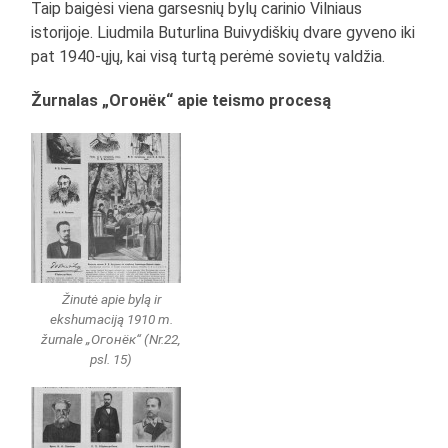
Taip baigėsi viena garsesnių bylų carinio Vilniaus
istorijoje. Liudmila Buturlina Buivydiškių dvare gyveno iki
pat 1940-ųjų, kai visą turtą perėmė sovietų valdžia.
Žurnalas „Огонёк“ apie teismo procesą
Žinutė apie bylą ir
ekshumaciją 1910 m.
žurnale „Огонёк“ (Nr.22,
psl. 15)