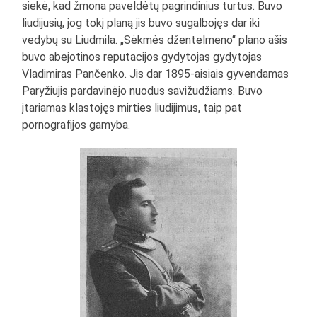
siekė, kad žmona paveldėtų pagrindinius turtus. Buvo
liudijusių, jog tokį planą jis buvo sugalbojęs dar iki
vedybų su Liudmila. „Sėkmės džentelmeno“ plano ašis
buvo abejotinos reputacijos gydytojas gydytojas
Vladimiras Pančenko. Jis dar 1895-aisiais gyvendamas
Paryžiujis pardavinėjo nuodus savižudžiams. Buvo
įtariamas klastojęs mirties liudijimus, taip pat
pornografijos gamyba.