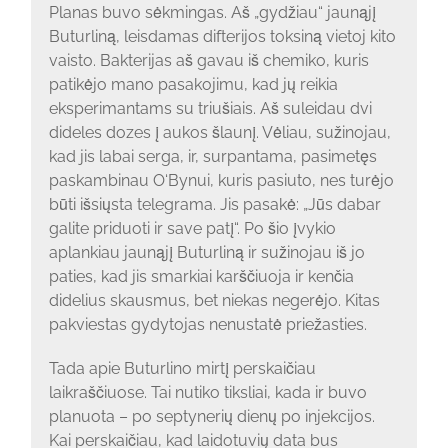
Planas buvo sėkmingas. Aš „gydžiau“ jaunąjį
Buturliną, leisdamas difterijos toksiną vietoj kito
vaisto. Bakterijas aš gavau iš chemiko, kuris
patikėjo mano pasakojimu, kad jų reikia
eksperimantams su triušiais. Aš suleidau dvi
dideles dozes į aukos šlaunį. Vėliau, sužinojau,
kad jis labai serga, ir, surpantama, pasimetęs
paskambinau O‘Bynui, kuris pasiuto, nes turėjo
būti išsiųsta telegrama. Jis pasakė: „Jūs dabar
galite priduoti ir save patį“. Po šio įvykio
aplankiau jaunąjį Buturliną ir sužinojau iš jo
paties, kad jis smarkiai karščiuoja ir kenčia
didelius skausmus, bet niekas negerėjo. Kitas
pakviestas gydytojas nenustatė priežasties.
Tada apie Buturlino mirtį perskaičiau
laikraščiuose. Tai nutiko tiksliai, kada ir buvo
planuota – po septynerių dienų po injekcijos.
Kai perskaičiau, kad laidotuvių data bus