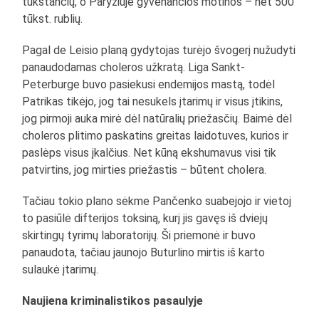
tūkstančių, o Paryžiuje gyvenančios motinos – net 500
tūkst. rublių.
Pagal de Leisio planą gydytojas turėjo švogerį nužudyti
panaudodamas choleros užkratą. Liga Sankt-
Peterburge buvo pasiekusi endemijos mastą, todėl
Patrikas tikėjo, jog tai nesukels įtarimų ir visus įtikins,
jog pirmoji auka mirė dėl natūralių priežasčių. Baimė dėl
choleros plitimo paskatins greitas laidotuves, kurios ir
paslėps visus įkalčius. Net kūną ekshumavus visi tik
patvirtins, jog mirties priežastis – būtent cholera.
Tačiau tokio plano sėkme Pančenko suabejojo ir vietoj
to pasiūlė difterijos toksiną, kurį jis gavęs iš dviejų
skirtingų tyrimų laboratorijų. Ši priemonė ir buvo
panaudota, tačiau jaunojo Buturlino mirtis iš karto
sulaukė įtarimų.
Naujiena kriminalistikos pasaulyje