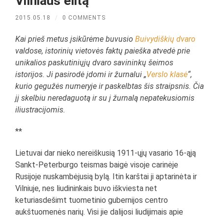
Vilniaus elitą
2015.05.18
/
0 COMMENTS
Kai prieš metus įsikūrėme buvusio
Buivydiškių dvaro
valdose, istorinių vietovės faktų paieška atvedė prie
unikalios paskutiniųjų dvaro savininkų šeimos
istorijos. Ji pasirodė įdomi ir žurnalui „
Verslo klasė
“,
kurio gegužės numeryje ir paskelbtas šis straipsnis. Čia
jį skelbiu neredaguotą ir su į žurnalą nepatekusiomis
iliustracijomis.
**
Lietuvai dar nieko nereiškusią 1911-ųjų vasario 16-ąją
Sankt-Peterburgo teismas baigė visoje carinėje
Rusijoje nuskambėjusią bylą. Itin karštai ji aptarinėta ir
Vilniuje, nes liudininkais buvo iškviesta net
keturiasdešimt tuometinio gubernijos centro
aukštuomenės narių. Visi jie dalijosi liudijimais apie