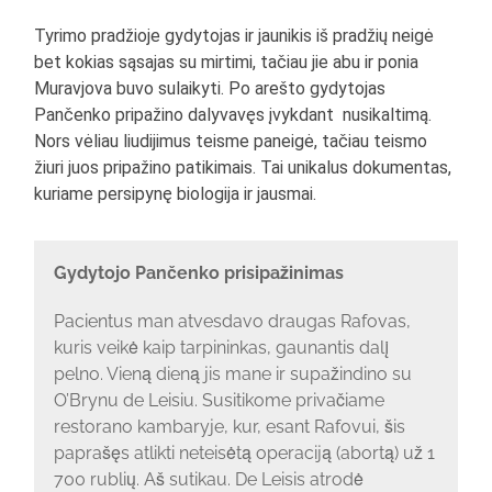
Tyrimo pradžioje gydytojas ir jaunikis iš pradžių neigė
bet kokias sąsajas su mirtimi, tačiau jie abu ir ponia
Muravjova buvo sulaikyti. Po arešto gydytojas
Pančenko pripažino dalyvavęs įvykdant nusikaltimą.
Nors vėliau liudijimus teisme paneigė, tačiau teismo
žiuri juos pripažino patikimais. Tai unikalus dokumentas,
kuriame persipynę biologija ir jausmai.
Gydytojo Pančenko prisipažinimas
Pacientus man atvesdavo draugas Rafovas,
kuris veikė kaip tarpininkas, gaunantis dalį
pelno. Vieną dieną jis mane ir supažindino su
O’Brynu de Leisiu. Susitikome privačiame
restorano kambaryje, kur, esant Rafovui, šis
paprašęs atlikti neteisėtą operaciją (abortą) už 1
700 rublių. Aš sutikau. De Leisis atrodė