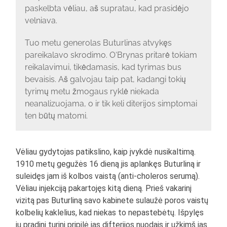
paskelbta vėliau, aš supratau, kad prasidėjo
velniava.
Tuo metu generolas Buturlinas atvykęs
pareikalavo skrodimo. O‘Brynas pritarė tokiam
reikalavimui, tikėdamasis, kad tyrimas bus
bevaisis. Aš galvojau taip pat, kadangi tokių
tyrimų metu žmogaus ryklė niekada
neanalizuojama, o ir tik keli diterijos simptomai
ten būtų matomi.
Vėliau gydytojas patikslino, kaip įvykdė nusikaltimą.
1910 metų gegužės 16 dieną jis aplankęs Buturliną ir
suleidęs jam iš kolbos vaistą (anti-choleros serumą).
Vėliau injekciją pakartojęs kitą dieną. Prieš vakarinį
vizitą pas Buturliną savo kabinete sulaužė poros vaistų
kolbelių kaklelius, kad niekas to nepastebėtų. Išpylęs
jų pradinį turinį pripilė jas difterijos nuodais ir užkimš jas