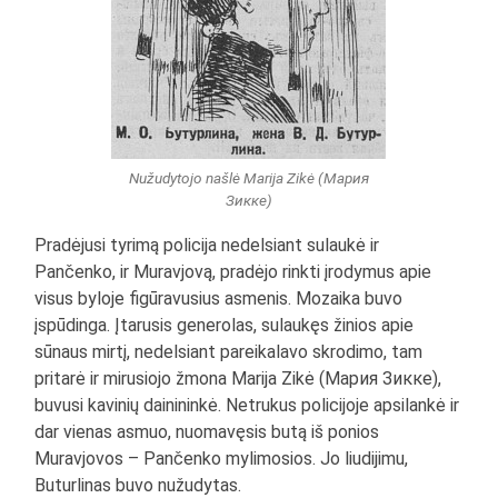
Nužudytojo našlė Marija Zikė (Мария
Зикке)
Pradėjusi tyrimą policija nedelsiant sulaukė ir
Pančenko, ir Muravjovą, pradėjo rinkti įrodymus apie
visus byloje figūravusius asmenis. Mozaika buvo
įspūdinga. Įtarusis generolas, sulaukęs žinios apie
sūnaus mirtį, nedelsiant pareikalavo skrodimo, tam
pritarė ir mirusiojo žmona Marija Zikė (Мария Зикке),
buvusi kavinių dainininkė. Netrukus policijoje apsilankė ir
dar vienas asmuo, nuomavęsis butą iš ponios
Muravjovos – Pančenko mylimosios. Jo liudijimu,
Buturlinas buvo nužudytas.