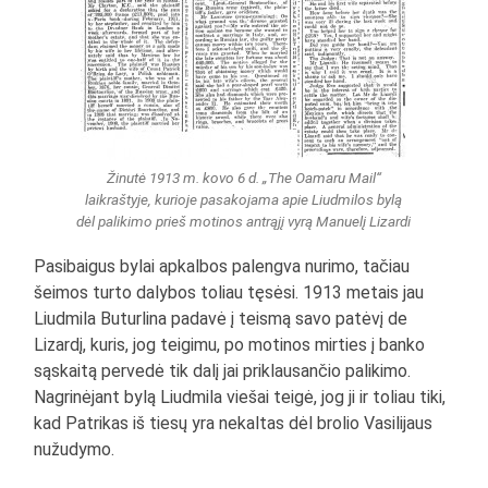
Žinutė 1913 m. kovo 6 d. „The Oamaru Mail“
laikraštyje, kurioje pasakojama apie Liudmilos bylą
dėl palikimo prieš motinos antrąjį vyrą Manuelį Lizardi
Pasibaigus bylai apkalbos palengva nurimo, tačiau
šeimos turto dalybos toliau tęsėsi. 1913 metais jau
Liudmila Buturlina padavė į teismą savo patėvį de
Lizardį, kuris, jog teigimu, po motinos mirties į banko
sąskaitą pervedė tik dalį jai priklausančio palikimo.
Nagrinėjant bylą Liudmila viešai teigė, jog ji ir toliau tiki,
kad Patrikas iš tiesų yra nekaltas dėl brolio Vasilijaus
nužudymo.