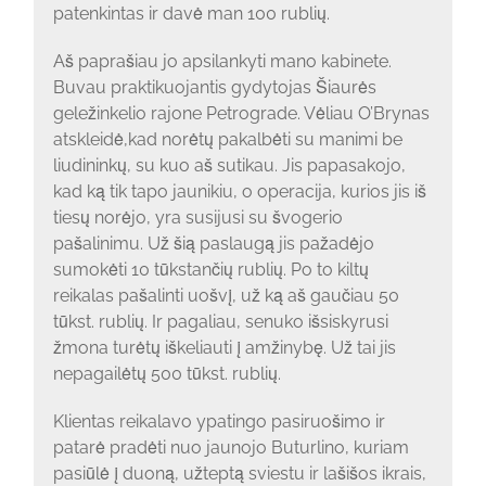
patenkintas ir davė man 100 rublių.
Aš paprašiau jo apsilankyti mano kabinete.
Buvau praktikuojantis gydytojas Šiaurės
geležinkelio rajone Petrograde. Vėliau O’Brynas
atskleidė,kad norėtų pakalbėti su manimi be
liudininkų, su kuo aš sutikau. Jis papasakojo,
kad ką tik tapo jaunikiu, o operacija, kurios jis iš
tiesų norėjo, yra susijusi su švogerio
pašalinimu. Už šią paslaugą jis pažadėjo
sumokėti 10 tūkstančių rublių. Po to kiltų
reikalas pašalinti uošvį, už ką aš gaučiau 50
tūkst. rublių. Ir pagaliau, senuko išsiskyrusi
žmona turėtų iškeliauti į amžinybę. Už tai jis
nepagailėtų 500 tūkst. rublių.
Klientas reikalavo ypatingo pasiruošimo ir
patarė pradėti nuo jaunojo Buturlino, kuriam
pasiūlė į duoną, užteptą sviestu ir lašišos ikrais,