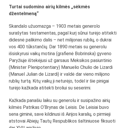
Turtai sudomino airių kilmės „sėkmės
džentelmeną“
Skandalo užuomazga – 1903 metais generolo
surašytas testamentas, pagal kurį sūnui turėjo atitekti
didesnė palikimo dalis – net milijonas rublių, o dukrai
vos 400 tūkstančių. Dar 1890 metais su generolu
išsiskyrusi vaikų motina (grafienė Bobrinska) gyveno
Paryžiuje ištekėjusi už garsaus Meksikos pasiuntinio
(Minister Plenipotentiary) Manuelio Chulio de Lizardi
(Manuel Julian de Lizardi) ir valdė dar vieno milijono
rublių turtą. Kitų vaikų ji neturėjo, todėl ir šie pinigai
turėjo kažkada atitekti broliui su seserimi.
Kažkada panašiu laiku su generolu ir susipažino airių
kilmės Patrikas O‘Brynas de Leisis. De Leisiai buvo
sena giminė, save kildinusi iš Airijos karalių, o pirmieji
atstovai Abiejų Tautų Respublikos šaltiniuose fiksuoti
dar XVII amžiuje.