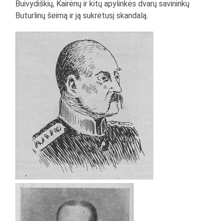
Buivydiškių, Kairėnų ir kitų apylinkės dvarų savininkų
Buturlinų šeimą ir ją sukrėtusį skandalą.