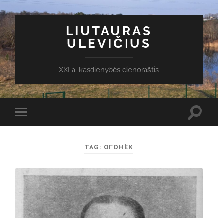
LIUTAURAS
ULEVIČIUS
XXI a. kasdienybės dienoraštis
Toggl
Toggle
search
mobile
field
menu
TAG:
ОГОНЁК