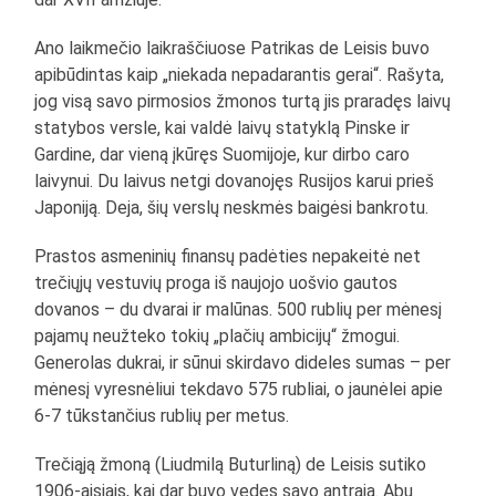
Ano laikmečio laikraščiuose Patrikas de Leisis buvo
apibūdintas kaip „niekada nepadarantis gerai“. Rašyta,
jog visą savo pirmosios žmonos turtą jis praradęs laivų
statybos versle, kai valdė laivų statyklą Pinske ir
Gardine, dar vieną įkūręs Suomijoje, kur dirbo caro
laivynui. Du laivus netgi dovanojęs Rusijos karui prieš
Japoniją. Deja, šių verslų neskmės baigėsi bankrotu.
Prastos asmeninių finansų padėties nepakeitė net
trečiųjų vestuvių proga iš naujojo uošvio gautos
dovanos – du dvarai ir malūnas. 500 rublių per mėnesį
pajamų neužteko tokių „plačių ambicijų“ žmogui.
Generolas dukrai, ir sūnui skirdavo dideles sumas – per
mėnesį vyresnėliui tekdavo 575 rubliai, o jaunėlei apie
6-7 tūkstančius rublių per metus.
Trečiąją žmoną (Liudmilą Buturliną) de Leisis sutiko
1906-aisiais, kai dar buvo vedęs savo antrąją. Abu