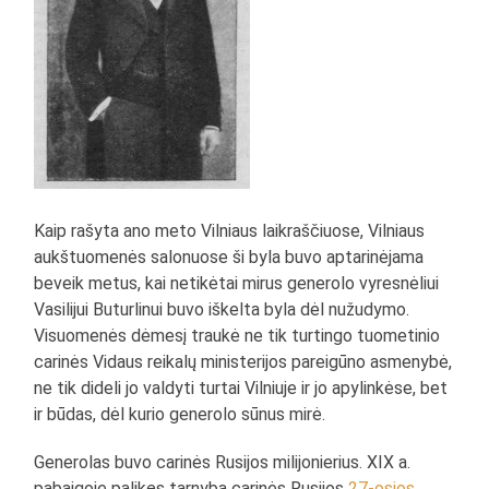
Kaip rašyta ano meto Vilniaus laikraščiuose, Vilniaus
aukštuomenės salonuose ši byla buvo aptarinėjama
beveik metus, kai netikėtai mirus generolo vyresnėliui
Vasilijui Buturlinui buvo iškelta byla dėl nužudymo.
Visuomenės dėmesį traukė ne tik turtingo tuometinio
carinės Vidaus reikalų ministerijos pareigūno asmenybė,
ne tik dideli jo valdyti turtai Vilniuje ir jo apylinkėse, bet
ir būdas, dėl kurio generolo sūnus mirė.
Generolas buvo carinės Rusijos milijonierius. XIX a.
pabaigoje palikęs tarnybą carinės Rusijos
27-osios