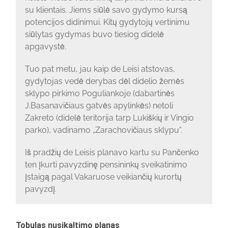
su klientais. Jiems siūlė savo gydymo kursą
potencijos didinimui. Kitų gydytojų vertinimu
siūlytas gydymas buvo tiesiog didelė
apgavystė.
Tuo pat metu, jau kaip de Leisi atstovas,
gydytojas vedė derybas dėl didelio žemės
sklypo pirkimo Poguliankoje (dabartinės
J.Basanavičiaus gatvės apylinkės) netoli
Zakreto (didelė teritorija tarp Lukiškių ir Vingio
parko), vadinamo „Zarachovičiaus sklypu“.
Iš pradžių de Leisis planavo kartu su Pančenko
ten įkurti pavyzdinę pensininkų sveikatinimo
įstaigą pagal Vakaruose veikiančių kurortų
pavyzdį.
Tobulas nusikaltimo planas