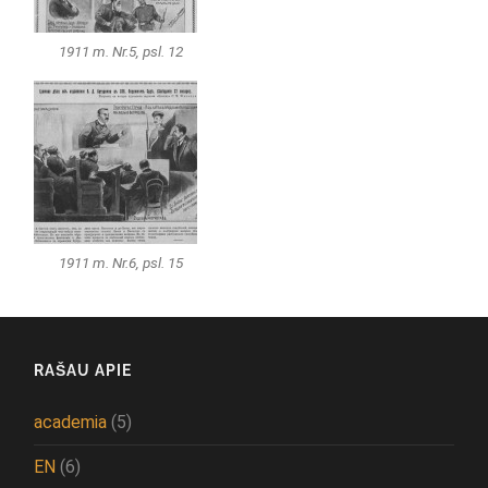
1911 m. Nr.5, psl. 12
1911 m. Nr.6, psl. 15
RAŠAU APIE
academia
(5)
EN
(6)