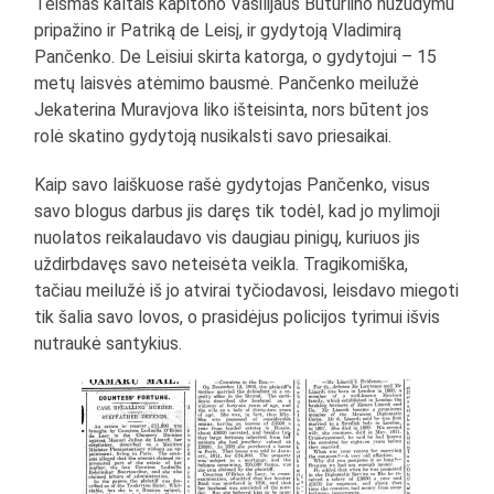
Teismas kaltais kapitono Vasilijaus Buturlino nužudymu
pripažino ir Patriką de Leisį, ir gydytoją Vladimirą
Pančenko. De Leisiui skirta katorga, o gydytojui – 15
metų laisvės atėmimo bausmė. Pančenko meilužė
Jekaterina Muravjova liko išteisinta, nors būtent jos
rolė skatino gydytoją nusikalsti savo priesaikai.
Kaip savo laiškuose rašė gydytojas Pančenko, visus
savo blogus darbus jis daręs tik todėl, kad jo mylimoji
nuolatos reikalaudavo vis daugiau pinigų, kuriuos jis
uždirbdavęs savo neteisėta veikla. Tragikomiška,
tačiau meilužė iš jo atvirai tyčiodavosi, leisdavo miegoti
tik šalia savo lovos, o prasidėjus policijos tyrimui išvis
nutraukė santykius.