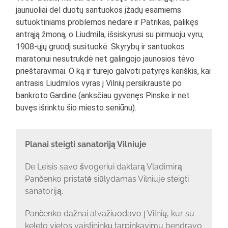
jaunuoliai dėl duotų santuokos įžadų esamiems
sutuoktiniams problemos nedarė ir Patrikas, palikęs
antrąją žmoną, o Liudmila, išsiskyrusi su pirmuoju vyru,
1908-ųjų gruodį susituokė. Skyrybų ir santuokos
maratonui nesutrukdė net galingojo jaunosios tėvo
prieštaravimai. O ką ir turėjo galvoti patyręs kariškis, kai
antrasis Liudmilos vyras į Vilnių persikraustė po
bankroto Gardine (anksčiau gyvenęs Pinske ir net
buvęs išrinktu šio miesto seniūnu).
Planai steigti sanatoriją Vilniuje
De Leisis savo švogeriui daktarą Vladimirą
Pančenko pristatė siūlydamas Vilniuje steigti
sanatoriją.
Pančenko dažnai atvažiuodavo į Vilnių, kur su
keleto vietos vaistininkų tarpinkavimu bendravo