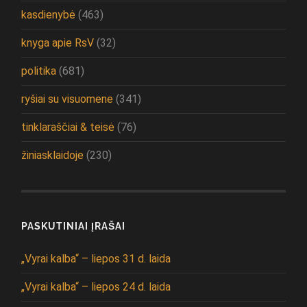
kasdienybė
(463)
knyga apie RsV
(32)
politika
(681)
ryšiai su visuomene
(341)
tinklaraščiai & teisė
(76)
žiniasklaidoje
(230)
PASKUTINIAI ĮRAŠAI
„Vyrai kalba“ – liepos 31 d. laida
„Vyrai kalba“ – liepos 24 d. laida