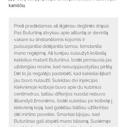
kamščiu.
Prieš pradėdamas aš išgėriau degtinės drąsai.
Pas Buturliną atvykau apie aštuntą ar devintą
vakare su drebančiomis kojomis ir
pulsuojančiai didėjančia tamsa, temdančia
mano regėjimą. Aš turėjau sulaužyti kolbelių
kaklelius matant Buturlinui, todėl pirmiausia jas
uždengiau nosine, kad nesusipjaustyčiau pirštų.
Dėl to jis negalėjo pastebėti, kad kakleliai šįkart
jau buvo nulaužti. Suleidau dvi injekcijas.
Kiekvienoje kolboje buvo apie du kubinius
centimetrus, tačiau difterijos nuodai nebuvo
išbandyti žmonėms, todėl suleidau po kolbelę į
kiekvieną koją, kad galėčiau būčiau užtikrintas
dėl mirtino poveikio. Smarkiai bijojau, kad
Buturlinas gali atspėti mano būseną. Susiėmęs