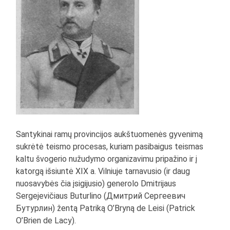
Santykinai ramų provincijos aukštuomenės gyvenimą
sukrėtė teismo procesas, kuriam pasibaigus teismas
kaltu švogerio nužudymo organizavimu pripažino ir į
katorgą išsiuntė XIX a. Vilniuje tarnavusio (ir daug
nuosavybės čia įsigijusio) generolo Dmitrijaus
Sergejevičiaus Buturlino (Дмитрий Сергеевич
Бутурлин) žentą Patriką O’Bryną de Leisi (Patrick
O’Brien de Lacy).