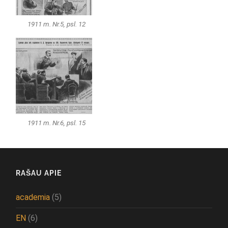
1911 m. Nr.5, psl. 12
1911 m. Nr.6, psl. 15
RAŠAU APIE
academia
(5)
EN
(6)