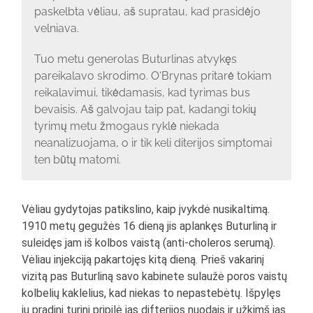
paskelbta vėliau, aš supratau, kad prasidėjo
velniava.
Tuo metu generolas Buturlinas atvykęs
pareikalavo skrodimo. O‘Brynas pritarė tokiam
reikalavimui, tikėdamasis, kad tyrimas bus
bevaisis. Aš galvojau taip pat, kadangi tokių
tyrimų metu žmogaus ryklė niekada
neanalizuojama, o ir tik keli diterijos simptomai
ten būtų matomi.
Vėliau gydytojas patikslino, kaip įvykdė nusikaltimą.
1910 metų gegužės 16 dieną jis aplankęs Buturliną ir
suleidęs jam iš kolbos vaistą (anti-choleros serumą).
Vėliau injekciją pakartojęs kitą dieną. Prieš vakarinį
vizitą pas Buturliną savo kabinete sulaužė poros vaistų
kolbelių kaklelius, kad niekas to nepastebėtų. Išpylęs
jų pradinį turinį pripilė jas difterijos nuodais ir užkimš jas