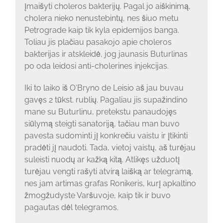
įmaišyti choleros bakterijų. Pagal jo aiškinimą,
cholera nieko nenustebintų, nes šiuo metu
Petrograde kaip tik kyla epidemijos banga.
Toliau jis plačiau pasakojo apie choleros
bakterijas ir atskleidė, jog jaunasis Buturlinas
po oda leidosi anti-cholerines injekcijas.
Iki to laiko iš O‘Bryno de Leisio aš jau buvau
gavęs 2 tūkst. rublių. Pagaliau jis supažindino
mane su Buturlinu, pretekstu panaudojęs
siūlymą steigti sanatoriją, tačiau man buvo
pavesta sudominti jį konkrečiu vaistu ir įtikinti
pradėti jį naudoti. Tada, vietoj vaistų, aš turėjau
suleisti nuodų ar kažką kitą. Atlikęs užduotį
turėjau vengti rašyti atvirą laišką ar telegramą,
nes jam artimas grafas Ronikeris, kurį apkaltino
žmogžudyste Varšuvoje, kaip tik ir buvo
pagautas dėl telegramos.