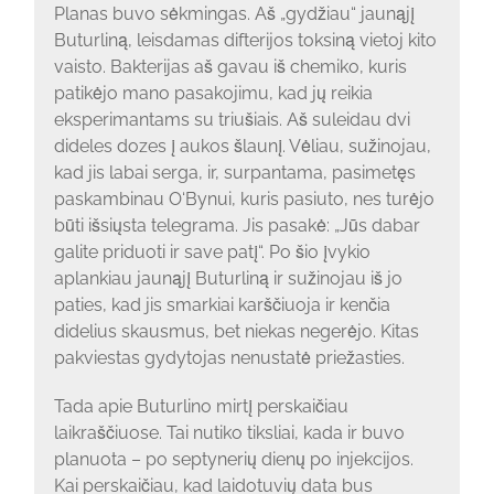
Planas buvo sėkmingas. Aš „gydžiau“ jaunąjį
Buturliną, leisdamas difterijos toksiną vietoj kito
vaisto. Bakterijas aš gavau iš chemiko, kuris
patikėjo mano pasakojimu, kad jų reikia
eksperimantams su triušiais. Aš suleidau dvi
dideles dozes į aukos šlaunį. Vėliau, sužinojau,
kad jis labai serga, ir, surpantama, pasimetęs
paskambinau O‘Bynui, kuris pasiuto, nes turėjo
būti išsiųsta telegrama. Jis pasakė: „Jūs dabar
galite priduoti ir save patį“. Po šio įvykio
aplankiau jaunąjį Buturliną ir sužinojau iš jo
paties, kad jis smarkiai karščiuoja ir kenčia
didelius skausmus, bet niekas negerėjo. Kitas
pakviestas gydytojas nenustatė priežasties.
Tada apie Buturlino mirtį perskaičiau
laikraščiuose. Tai nutiko tiksliai, kada ir buvo
planuota – po septynerių dienų po injekcijos.
Kai perskaičiau, kad laidotuvių data bus