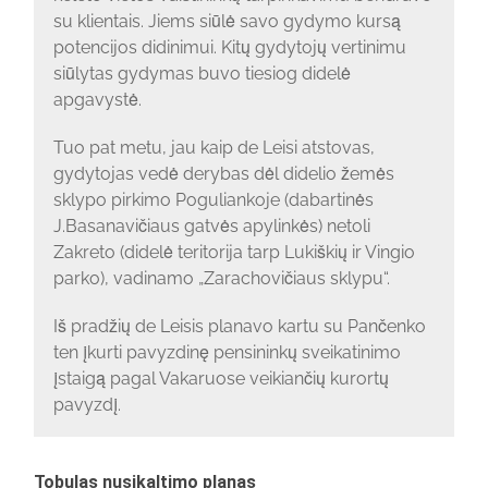
su klientais. Jiems siūlė savo gydymo kursą
potencijos didinimui. Kitų gydytojų vertinimu
siūlytas gydymas buvo tiesiog didelė
apgavystė.
Tuo pat metu, jau kaip de Leisi atstovas,
gydytojas vedė derybas dėl didelio žemės
sklypo pirkimo Poguliankoje (dabartinės
J.Basanavičiaus gatvės apylinkės) netoli
Zakreto (didelė teritorija tarp Lukiškių ir Vingio
parko), vadinamo „Zarachovičiaus sklypu“.
Iš pradžių de Leisis planavo kartu su Pančenko
ten įkurti pavyzdinę pensininkų sveikatinimo
įstaigą pagal Vakaruose veikiančių kurortų
pavyzdį.
Tobulas nusikaltimo planas