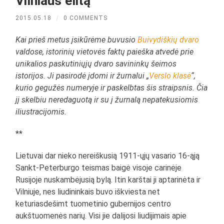
Vilniaus elitą
2015.05.18
/
0 COMMENTS
Kai prieš metus įsikūrėme buvusio
Buivydiškių dvaro
valdose, istorinių vietovės faktų paieška atvedė prie
unikalios paskutiniųjų dvaro savininkų šeimos
istorijos. Ji pasirodė įdomi ir žurnalui „
Verslo klasė
“,
kurio gegužės numeryje ir paskelbtas šis straipsnis. Čia
jį skelbiu neredaguotą ir su į žurnalą nepatekusiomis
iliustracijomis.
**
Lietuvai dar nieko nereiškusią 1911-ųjų vasario 16-ąją
Sankt-Peterburgo teismas baigė visoje carinėje
Rusijoje nuskambėjusią bylą. Itin karštai ji aptarinėta ir
Vilniuje, nes liudininkais buvo iškviesta net
keturiasdešimt tuometinio gubernijos centro
aukštuomenės narių. Visi jie dalijosi liudijimais apie