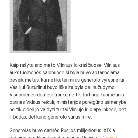
Kaip rašyta ano meto Vilniaus laikraščiuose, Vilniaus
aukštuomenės salonuose ši byla buvo aptarinėjama
beveik metus, kai netikėtai mirus generolo vyresnėliui
Vasilijui Buturlinui buvo iškelta byla dėl nužudymo.
Visuomenės dėmesį traukė ne tik turtingo tuometinio
carinės Vidaus reikalų ministerijos pareigūno asmenybė,
ne tik dideli jo valdyti turtai Vilniuje ir jo apylinkėse, bet
ir būdas, dėl kurio generolo sūnus mirė.
Generolas buvo carinės Rusijos milijonierius. XIX a.
pabaigoje palikęs tarnybą carinės Rusijos
27-osios