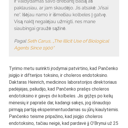
ir valdydamas savo drebantį balsą aš
paklausiau, ar jam skaudėjo. Jis atsakė: „Visai
ne“. Išėjau namo ir išmečiau kolbeles į gatvę.
Visą naktį negalėjau užmigti, nes mane
siaubingai graužė sąžinė.
Pagal
Seth Carus, „The Illicit Use of Biological
Agents Since 1900“
Tyrimo metu surinkti įrodymai patvirtino, kad Pančenko
įsigijo ir difterijos toksino, ir choleros endotoksino.
Daktaras Heinrich, medicinos laboratorijos direktoriaus
padėjėjas, paliudijo, kad Pančenko prašęs choleros
endotoksino ir gavęs dvi kolbeles. Jis grįžęs po kelių
mėnesių ir paprašė dar, kadangi sakęs, jog išnaudojo
pirmąją partiją eksperimentuodamas su jūrų kiaulytėmis.
Pančenko teisme pripažino, kad įsigijo choleros
endotoksino, tačiau neigė, kad pardavė jį O’Brynui už 25