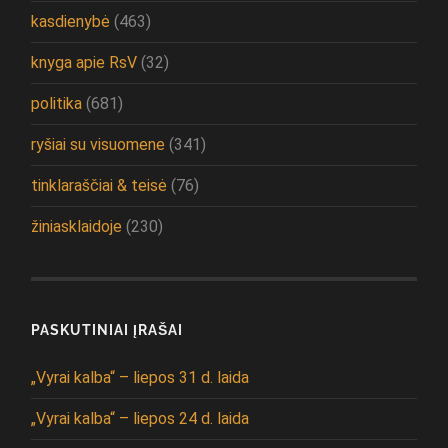
kasdienybė
(463)
knyga apie RsV
(32)
politika
(681)
ryšiai su visuomene
(341)
tinklaraščiai & teisė
(76)
žiniasklaidoje
(230)
PASKUTINIAI ĮRAŠAI
„Vyrai kalba“ – liepos 31 d. laida
„Vyrai kalba“ – liepos 24 d. laida