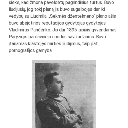
siekė, kad žmona paveldėtų pagrindinius turtus. Buvo
liudijusių, jog tokį planą jis buvo sugalbojęs dar iki
vedybų su Liudmila. „Sėkmės džentelmeno“ plano ašis
buvo abejotinos reputacijos gydytojas gydytojas
Vladimiras Pančenko. Jis dar 1895-aisiais gyvendamas
Paryžiujis pardavinėjo nuodus savižudžiams. Buvo
įtariamas klastojęs mirties liudijimus, taip pat
pornografijos gamyba.