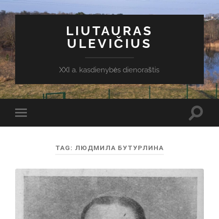
LIUTAURAS
ULEVIČIUS
XXI a. kasdienybės dienoraštis
Toggl
Toggle
search
mobile
field
menu
TAG:
ЛЮДМИЛА БУТУРЛИНА