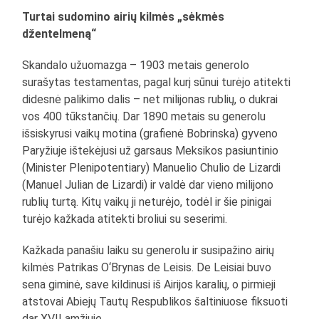
Turtai sudomino airių kilmės „sėkmės
džentelmeną“
Skandalo užuomazga – 1903 metais generolo
surašytas testamentas, pagal kurį sūnui turėjo atitekti
didesnė palikimo dalis – net milijonas rublių, o dukrai
vos 400 tūkstančių. Dar 1890 metais su generolu
išsiskyrusi vaikų motina (grafienė Bobrinska) gyveno
Paryžiuje ištekėjusi už garsaus Meksikos pasiuntinio
(Minister Plenipotentiary) Manuelio Chulio de Lizardi
(Manuel Julian de Lizardi) ir valdė dar vieno milijono
rublių turtą. Kitų vaikų ji neturėjo, todėl ir šie pinigai
turėjo kažkada atitekti broliui su seserimi.
Kažkada panašiu laiku su generolu ir susipažino airių
kilmės Patrikas O‘Brynas de Leisis. De Leisiai buvo
sena giminė, save kildinusi iš Airijos karalių, o pirmieji
atstovai Abiejų Tautų Respublikos šaltiniuose fiksuoti
dar XVII amžiuje.