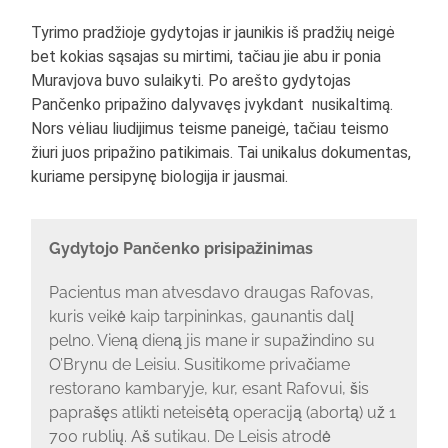
Tyrimo pradžioje gydytojas ir jaunikis iš pradžių neigė
bet kokias sąsajas su mirtimi, tačiau jie abu ir ponia
Muravjova buvo sulaikyti. Po arešto gydytojas
Pančenko pripažino dalyvavęs įvykdant nusikaltimą.
Nors vėliau liudijimus teisme paneigė, tačiau teismo
žiuri juos pripažino patikimais. Tai unikalus dokumentas,
kuriame persipynę biologija ir jausmai.
Gydytojo Pančenko prisipažinimas
Pacientus man atvesdavo draugas Rafovas,
kuris veikė kaip tarpininkas, gaunantis dalį
pelno. Vieną dieną jis mane ir supažindino su
O’Brynu de Leisiu. Susitikome privačiame
restorano kambaryje, kur, esant Rafovui, šis
paprašęs atlikti neteisėtą operaciją (abortą) už 1
700 rublių. Aš sutikau. De Leisis atrodė