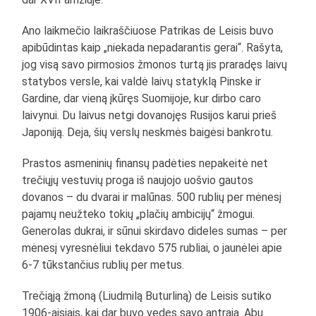
Ano laikmečio laikraščiuose Patrikas de Leisis buvo
apibūdintas kaip „niekada nepadarantis gerai“. Rašyta,
jog visą savo pirmosios žmonos turtą jis praradęs laivų
statybos versle, kai valdė laivų statyklą Pinske ir
Gardine, dar vieną įkūręs Suomijoje, kur dirbo caro
laivynui. Du laivus netgi dovanojęs Rusijos karui prieš
Japoniją. Deja, šių verslų neskmės baigėsi bankrotu.
Prastos asmeninių finansų padėties nepakeitė net
trečiųjų vestuvių proga iš naujojo uošvio gautos
dovanos – du dvarai ir malūnas. 500 rublių per mėnesį
pajamų neužteko tokių „plačių ambicijų“ žmogui.
Generolas dukrai, ir sūnui skirdavo dideles sumas – per
mėnesį vyresnėliui tekdavo 575 rubliai, o jaunėlei apie
6-7 tūkstančius rublių per metus.
Trečiąją žmoną (Liudmilą Buturliną) de Leisis sutiko
1906-aisiais, kai dar buvo vedęs savo antrąją. Abu