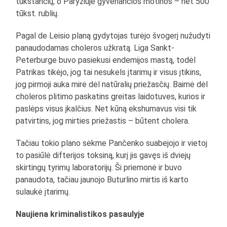
tūkstančių, o Paryžiuje gyvenančios motinos – net 500
tūkst. rublių.
Pagal de Leisio planą gydytojas turėjo švogerį nužudyti
panaudodamas choleros užkratą. Liga Sankt-
Peterburge buvo pasiekusi endemijos mastą, todėl
Patrikas tikėjo, jog tai nesukels įtarimų ir visus įtikins,
jog pirmoji auka mirė dėl natūralių priežasčių. Baimė dėl
choleros plitimo paskatins greitas laidotuves, kurios ir
paslėps visus įkalčius. Net kūną ekshumavus visi tik
patvirtins, jog mirties priežastis – būtent cholera.
Tačiau tokio plano sėkme Pančenko suabejojo ir vietoj
to pasiūlė difterijos toksiną, kurį jis gavęs iš dviejų
skirtingų tyrimų laboratorijų. Ši priemonė ir buvo
panaudota, tačiau jaunojo Buturlino mirtis iš karto
sulaukė įtarimų.
Naujiena kriminalistikos pasaulyje