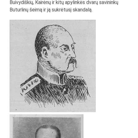
Buivydiškių, Kairėnų ir kitų apylinkės dvarų savininkų
Buturlinų šeimą ir ją sukrėtusį skandalą.