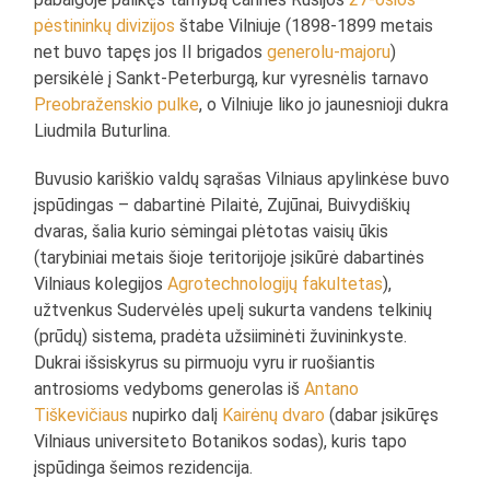
pėstininkų divizijos
štabe Vilniuje (1898-1899 metais
net buvo tapęs jos II brigados
generolu-majoru
)
persikėlė į Sankt-Peterburgą, kur vyresnėlis tarnavo
Preobraženskio pulke
, o Vilniuje liko jo jaunesnioji dukra
Liudmila Buturlina.
Buvusio kariškio valdų sąrašas Vilniaus apylinkėse buvo
įspūdingas – dabartinė Pilaitė, Zujūnai, Buivydiškių
dvaras, šalia kurio sėmingai plėtotas vaisių ūkis
(tarybiniai metais šioje teritorijoje įsikūrė dabartinės
Vilniaus kolegijos
Agrotechnologijų fakultetas
),
užtvenkus Sudervėlės upelį sukurta vandens telkinių
(prūdų) sistema, pradėta užsiiminėti žuvininkyste.
Dukrai išsiskyrus su pirmuoju vyru ir ruošiantis
antrosioms vedyboms generolas iš
Antano
Tiškevičiaus
nupirko dalį
Kairėnų dvaro
(dabar įsikūręs
Vilniaus universiteto Botanikos sodas), kuris tapo
įspūdinga šeimos rezidencija.