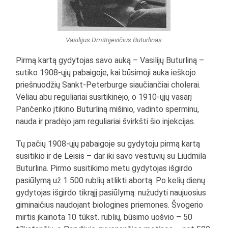
Vasilijus Dmitrijevičius Buturlinas
Pirmą kartą gydytojas savo auką – Vasilijų Buturliną –
sutiko 1908-ųjų pabaigoje, kai būsimoji auka ieškojo
priešnuodžių Sankt-Peterburge siaučiančiai cholerai.
Vėliau abu reguliariai susitikinėjo, o 1910-ųjų vasarį
Pančenko įtikino Buturliną mišinio, vadinto sperminu,
nauda ir pradėjo jam reguliariai švirkšti šio injekcijas.
Tų pačių 1908-ųjų pabaigoje su gydytoju pirmą kartą
susitikio ir de Leisis – dar iki savo vestuvių su Liudmila
Buturlina. Pirmo susitikimo metu gydytojas išgirdo
pasiūlymą už 1 500 rublių atlikti abortą. Po kelių dienų
gydytojas išgirdo tikrąjį pasiūlymą: nužudyti naujuosius
giminaičius naudojant biologines priemones. Švogerio
mirtis įkainota 10 tūkst. rublių, būsimo uošvio – 50