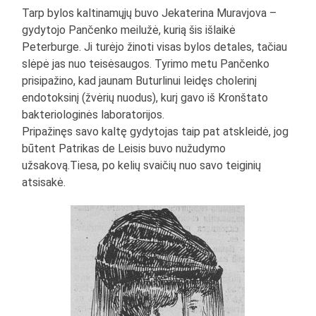
Tarp bylos kaltinamųjų buvo Jekaterina Muravjova –
gydytojo Pančenko meilužė, kurią šis išlaikė
Peterburge. Ji turėjo žinoti visas bylos detales, tačiau
slėpė jas nuo teisėsaugos. Tyrimo metu Pančenko
prisipažino, kad jaunam Buturlinui leidęs cholerinį
endotoksinį (žvėrių nuodus), kurį gavo iš Kronštato
bakteriologinės laboratorijos.
Pripažinęs savo kaltę gydytojas taip pat atskleidė, jog
būtent Patrikas de Leisis buvo nužudymo
užsakovą.Tiesa, po kelių svaičių nuo savo teiginių
atsisakė.