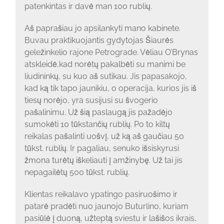
patenkintas ir davė man 100 rublių.
Aš paprašiau jo apsilankyti mano kabinete.
Buvau praktikuojantis gydytojas Šiaurės
geležinkelio rajone Petrograde. Vėliau O’Brynas
atskleidė,kad norėtų pakalbėti su manimi be
liudininkų, su kuo aš sutikau. Jis papasakojo,
kad ką tik tapo jaunikiu, o operacija, kurios jis iš
tiesų norėjo, yra susijusi su švogerio
pašalinimu. Už šią paslaugą jis pažadėjo
sumokėti 10 tūkstančių rublių. Po to kiltų
reikalas pašalinti uošvį, už ką aš gaučiau 50
tūkst. rublių. Ir pagaliau, senuko išsiskyrusi
žmona turėtų iškeliauti į amžinybę. Už tai jis
nepagailėtų 500 tūkst. rublių.
Klientas reikalavo ypatingo pasiruošimo ir
patarė pradėti nuo jaunojo Buturlino, kuriam
pasiūlė į duoną, užteptą sviestu ir lašišos ikrais,