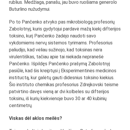
rublius. Medžiaga, panašu, jau buvo ruošiama generolo
Buturlino nužudymui.
Po to Pančenko atvyko pas mikrobiologą profesorių
Zabolotnyj, kuris gydytojui pardavė mažą kiekį difterijos
toksino, kurį Pančenko žadėjo naudoti savo
vykdomiems nervų sistemos tyrimams. Profesorius
paliudijo, kad vėliau sužinojo, kad toksinas nėra
virulentiškas, tačiau apie tai niekada nepranešė
Pančenko. Išpildęs Pančenko prašymą Zabolotnyj
pasiūlė, kad šis kreiptųsi į Eksperimentinės medicinos
instituctą, kur galėtų gauti didesnius toksino kiekius.
Šio instituto chemikas profesorius Zdrejkovski teisme
patvirtino davęs vieną ar dvi kolbeles su difterijos
toksinu, iš kurių kiekvienoje buvo 30 ar 40 kubinių
centimetrų.
Viskas dėl aklos meilės?