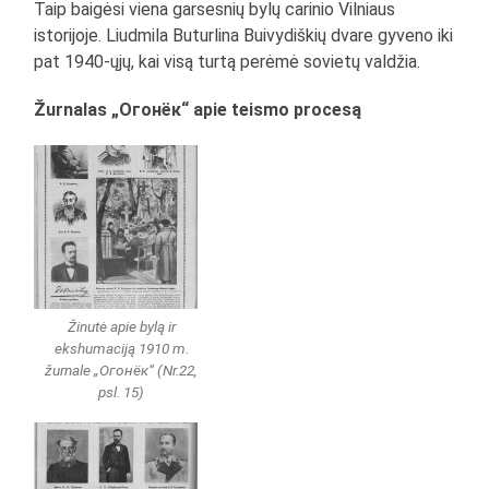
Taip baigėsi viena garsesnių bylų carinio Vilniaus
istorijoje. Liudmila Buturlina Buivydiškių dvare gyveno iki
pat 1940-ųjų, kai visą turtą perėmė sovietų valdžia.
Žurnalas „Огонёк“ apie teismo procesą
Žinutė apie bylą ir
ekshumaciją 1910 m.
žurnale „Огонёк“ (Nr.22,
psl. 15)