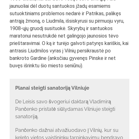
jaunuoliai dėl duotų santuokos įžadų esamiems
sutuoktiniams problemos nedarė ir Patrikas, palikęs
antrąją žmoną, o Liudmila, išsiskyrusi su pirmuoju vyru,
1908-ųjų gruodį susituokė. Skyrybų ir santuokos
maratonui nesutrukdė net galingojo jaunosios tėvo
prieštaravimai. O ką ir turėjo galvoti patyręs kariškis, kai
antrasis Liudmilos vyras į Vilnių persikraustė po
bankroto Gardine (anksčiau gyvenęs Pinske ir net
buvęs išrinktu šio miesto seniūnu).
Planai steigti sanatoriją Vilniuje
De Leisis savo švogeriui daktarą Vladimirą
Pančenko pristatė siūlydamas Vilniuje steigti
sanatoriją.
Pančenko dažnai atvažiuodavo į Vilnių, kur su
keleto vietos vaistininkų tarpinkavimu bendravo