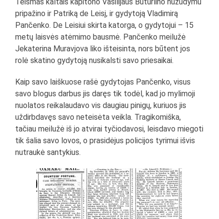
Teismas kaltais kapitono Vasilijaus Buturlino nužudymu
pripažino ir Patriką de Leisį, ir gydytoją Vladimirą
Pančenko. De Leisiui skirta katorga, o gydytojui – 15
metų laisvės atėmimo bausmė. Pančenko meilužė
Jekaterina Muravjova liko išteisinta, nors būtent jos
rolė skatino gydytoją nusikalsti savo priesaikai.
Kaip savo laiškuose rašė gydytojas Pančenko, visus
savo blogus darbus jis daręs tik todėl, kad jo mylimoji
nuolatos reikalaudavo vis daugiau pinigų, kuriuos jis
uždirbdavęs savo neteisėta veikla. Tragikomiška,
tačiau meilužė iš jo atvirai tyčiodavosi, leisdavo miegoti
tik šalia savo lovos, o prasidėjus policijos tyrimui išvis
nutraukė santykius.