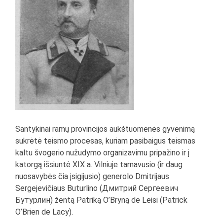
Santykinai ramų provincijos aukštuomenės gyvenimą
sukrėtė teismo procesas, kuriam pasibaigus teismas
kaltu švogerio nužudymo organizavimu pripažino ir į
katorgą išsiuntė XIX a. Vilniuje tarnavusio (ir daug
nuosavybės čia įsigijusio) generolo Dmitrijaus
Sergejevičiaus Buturlino (Дмитрий Сергеевич
Бутурлин) žentą Patriką O’Bryną de Leisi (Patrick
O’Brien de Lacy).