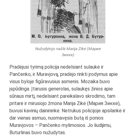
Nužudytojo našlė Marija Zikė (Мария
Зикке)
Pradėjusi tyrimą policija nedelsiant sulaukė ir
Pančenko, ir Muravjovą, pradėjo rinkti įrodymus apie
visus byloje figūravusius asmenis. Mozaika buvo
įspūdinga. Įtarusis generolas, sulaukęs žinios apie
sūnaus mirtį, nedelsiant pareikalavo skrodimo, tam
pritarė ir mirusiojo žmona Marija Zikė (Мария Зикке),
buvusi kavinių dainininkė. Netrukus policijoje apsilankė ir
dar vienas asmuo, nuomavęsis butą iš ponios
Muravjovos – Pančenko mylimosios. Jo liudijimu,
Buturlinas buvo nužudytas.