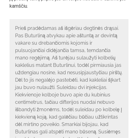
kamščiu.
Prieš pradėdamas aš išgėriau degtinės drąsai.
Pas Buturliną atvykau apie aštuntą ar devintą
vakare su drebančiomis kojomis ir
pulsuojančiai didėjančia tamsa, temdančia
mano regėjimą. Aš turėjau sulaužyti kolbelių
kaklelius matant Buturlinui, todėl pirmiausia jas
uždengiau nosine, kad nesusipjaustyčiau pirštų.
Dėl to jis negalėjo pastebėti, kad kakleliai šįkart
jau buvo nulaužti. Suleidau dvi injekcijas.
Kiekvienoje kolboje buvo apie du kubinius
centimetrus, tačiau difterijos nuodai nebuvo
išbandyti žmonėms, todėl suleidau po kolbelę į
kiekvieną koją, kad galėčiau būčiau užtikrintas
dėl mirtino poveikio. Smarkiai bijojau, kad
Buturlinas gali atspėti mano būseną. Susiėmęs