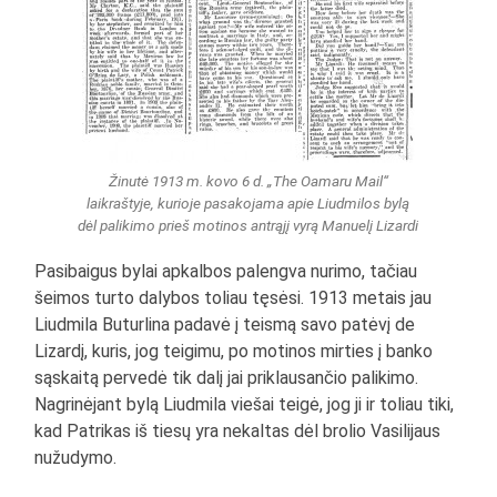
Žinutė 1913 m. kovo 6 d. „The Oamaru Mail“
laikraštyje, kurioje pasakojama apie Liudmilos bylą
dėl palikimo prieš motinos antrąjį vyrą Manuelį Lizardi
Pasibaigus bylai apkalbos palengva nurimo, tačiau
šeimos turto dalybos toliau tęsėsi. 1913 metais jau
Liudmila Buturlina padavė į teismą savo patėvį de
Lizardį, kuris, jog teigimu, po motinos mirties į banko
sąskaitą pervedė tik dalį jai priklausančio palikimo.
Nagrinėjant bylą Liudmila viešai teigė, jog ji ir toliau tiki,
kad Patrikas iš tiesų yra nekaltas dėl brolio Vasilijaus
nužudymo.