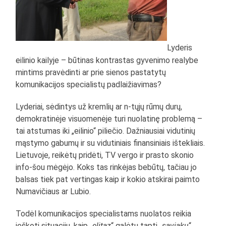
Lyderis
eilinio kailyje – būtinas kontrastas gyvenimo realybe
mintims pravėdinti ar prie sienos pastatytų
komunikacijos specialistų padlaižiavimas?
Lyderiai, sėdintys už kremlių ar n-tųjų rūmų durų,
demokratinėje visuomenėje turi nuolatinę problemą –
tai atstumas iki „eilinio“ piliečio. Dažniausiai vidutinių
mąstymo gabumų ir su vidutiniais finansiniais ištekliais.
Lietuvoje, reikėtų pridėti, TV vergo ir prasto skonio
info-šou mėgėjo. Koks tas rinkėjas bebūtų, tačiau jo
balsas tiek pat vertingas kaip ir kokio atskirai paimto
Numavičiaus ar Lubio.
Todėl komunikacijos specialistams nuolatos reikia
ieškoti situacijų, kaip „
elitaz
“ galėtų tapti „
saviaku
“.