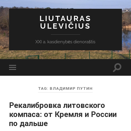
LIUTAURAS
ULEVIČIUS
XXI a. kasdienybės dienoraštis
Toggl
Toggle
search
mobile
field
menu
TAG:
ВЛАДИМИР ПУТИН
Рекалибровка литовского
компаса: от Кремля и России
по дальше