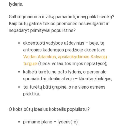
lyderis.
Galbūt įmanoma ir vilką pamaitinti, ir avį palikt sveiką?
Kaip būtų galima tokios priemonės nesuvulgarint ir
nepadaryt primityviai populistine?
akcentuoti vadybos uždavinius – beje, tą
antrosios kadencijos pradžioje akcentavo
Valdas Adamkus, apsilankydamas Kalvarijų
turguje
(tiesa, vėliau tos linijos nepratęsė);
kalbėti turėtų ne pats lyderis, o personalo
specialistai, idealiu atveju – klientas/rinkėjas;
tai turėtų būti grupinė, o ne vieno asmens
praktika.
O koks būtų idealus kokteilis popiulistui?
pirmame plane – lyderis(-ė);