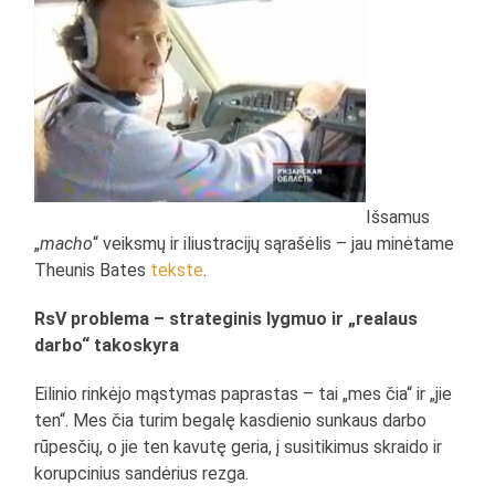
Išsamus
„
macho
“ veiksmų ir iliustracijų sąrašėlis – jau minėtame
Theunis Bates
tekste
.
RsV problema – strateginis lygmuo ir „realaus
darbo“ takoskyra
Eilinio rinkėjo mąstymas paprastas – tai „mes čia“ ir „jie
ten“. Mes čia turim begalę kasdienio sunkaus darbo
rūpesčių, o jie ten kavutę geria, į susitikimus skraido ir
korupcinius sandėrius rezga.