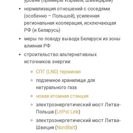
уровне (примеры Израиля, Швейцарии)
нормализация отношений с соседями
(особенно – Польшой), усиленная
региональная кооперация, исключающая
РФ (и Беларусь)
меры по поводу вывода Беларуси из зоны
влияния РФ
строительство альтернативных
источников энергии:
СПГ (LNG) терминал
подземное хранилище для
натурального газа
новая атомная станция
электроэнергетический мост Литва-
Польша (
LitPol Link
)
электроэнергетический мост Литва-
Швеция (
NordBalt
)