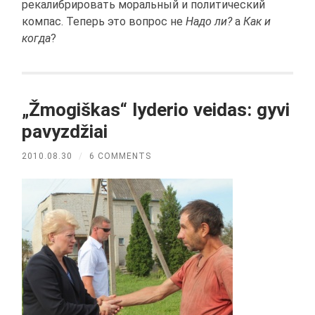
рекалибрировать моральный и политический
компас. Теперь это вопрос не
Надо ли?
а
Как и
когда
?
„Žmogiškas“ lyderio veidas: gyvi
pavyzdžiai
2010.08.30
/
6 COMMENTS