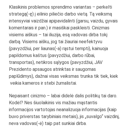
Klasikinis problemos sprendimo variantas – perkelti
strategą(-ę) į eilinio piliečio darbo vietą. Tą veiksmą
intensyviai vaizdžiai apipavidalinti (garsu, vaizdu, gyvais
komentarais ir pan.) ir masiškai paskleisti. Cinizmas
visiems aiškus – tai iliuzija, esą vadovas dirba tokį
darbą. Visiems aišku, jog tai žiauriai neefektyvu
(pavyzdžiui, per liaunas(-a) rąstui tempti), kainuoja
papildomus kaštus (pavyzdžiui, darbo rūbai,
transportas), netikros sąlygos (pavyzdžiui, JAV
Prezidento apsaugos atrinktas ir saugomas
paplūdimys), dažnai visas veiksmas trunka tik tiek, kiek
veikia kameros ir stebi žurnalistai.
Nepaisant cinizmo – labai didelė dalis politikų tai daro.
Kodėl? Nes šiuolaikinis vis mažiau mąstantis
informacijos vartotojas neanalizuoja informacijas (kaip
buvo priverstas tarybiniais metais), jis „suvalgo“ vaizdinį,
neva vadovas(-ė) taip pat sunkiai dirba.