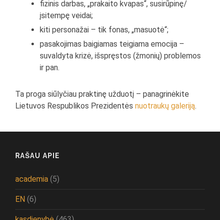
fizinis darbas, „prakaito kvapas“, susirūpinę/
įsitempę veidai;
kiti personažai – tik fonas, „masuotė“;
pasakojimas baigiamas teigiama emocija –
suvaldyta krizė, išspręstos (žmonių) problemos
ir pan.
Ta proga siūlyčiau praktinę užduotį – panagrinėkite
Lietuvos Respublikos Prezidentės
nuotraukų galeriją
.
RAŠAU APIE
academia
(5)
EN
(6)
kasdienybė
(463)