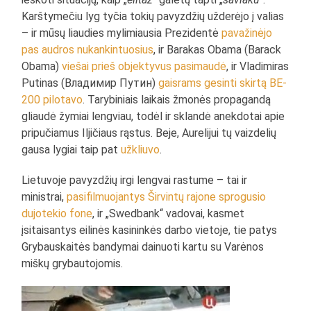
Karštymečiu lyg tyčia tokių pavyzdžių užderėjo į valias
– ir mūsų liaudies mylimiausia Prezidentė
pavažinėjo
pas audros nukankintuosius
, ir Barakas Obama (Barack
Obama)
viešai prieš objektyvus pasimaudė
, ir Vladimiras
Putinas (Владимир Путин)
gaisrams gesinti skirtą BE-
200 pilotavo
. Tarybiniais laikais žmonės propagandą
gliaudė žymiai lengviau, todėl ir sklandė anekdotai apie
pripučiamus Iljičiaus rąstus. Beje, Aurelijui tų vaizdelių
gausa lygiai taip pat
užkliuvo
.
Lietuvoje pavyzdžių irgi lengvai rastume – tai ir
ministrai,
pasifilmuojantys Širvintų rajone sprogusio
dujotekio fone
, ir „Swedbank“ vadovai, kasmet
įsitaisantys eilinės kasininkės darbo vietoje, tie patys
Grybauskaitės bandymai dainuoti kartu su Varėnos
miškų grybautojomis.