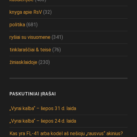
knyga apie RsV
(32)
politika
(681)
ryšiai su visuomene
(341)
tinklaraščiai & teisė
(76)
žiniasklaidoje
(230)
PASKUTINIAI ĮRAŠAI
„Vyrai kalba“ – liepos 31 d. laida
„Vyrai kalba“ – liepos 24 d. laida
Kas yra FL-41 arba kodėl aš nešioju „rausvus“ akinius?