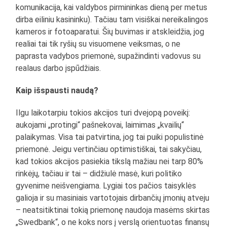
komunikacija, kai valdybos pirmininkas dieną per metus
dirba eiliniu kasininku). Tačiau tam visiškai nereikalingos
kameros ir fotoaparatui. Šių buvimas ir atskleidžia, jog
realiai tai tik ryšių su visuomene veiksmas, o ne
paprasta vadybos priemonė, supažindinti vadovus su
realaus darbo įspūdžiais.
Kaip išspausti naudą?
Ilgu laikotarpiu tokios akcijos turi dvejopą poveikį:
aukojami „protingi“ pašnekovai, laimimas „kvailių“
palaikymas. Visa tai patvirtina, jog tai puiki populistinė
priemonė. Jeigu vertinčiau optimistiškai, tai sakyčiau,
kad tokios akcijos pasiekia tikslą mažiau nei tarp 80%
rinkėjų, tačiau ir tai – didžiulė masė, kuri politiko
gyvenime neišvengiama. Lygiai tos pačios taisyklės
galioja ir su masiniais vartotojais dirbančių įmonių atveju
– neatsitiktinai tokią priemonę naudoja masėms skirtas
„Swedbank“, o ne koks nors į verslą orientuotas finansų