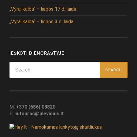
„Vyrai kalba“ – liepos 17 d. laida
„Vyrai kalba“ – liepos 3 d. laida
IEŠKOTI DIENORAŠTYJE
Search
for:
M:
+370 (686) 08820
E:
liutauras@ulevicius.lt