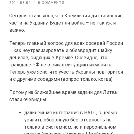
2014.03.02
/
0 COMMENTS
Сегодня стало ясно, что Кремль вводит воинские
части на Украину. Будет ли война – не так уж и
важно.
Теперь главный вопрос для всех соседей России
– как неутрализировать и обезвредит шайку
дебилов, сидящих в Кремле. Очевидно, что
граждане РФ не в силах ситуацию изменить.
Теперь уже ясно, что учесть Украины повторится
и с другими соседями (вопрос только, когда).
Потому на ближайшее время задачи для Литвы
стали очевидны:
дальнейшая интеграция в НАТО, с целью
усилить оборонную боеготовность не
только в системном, но и персональном