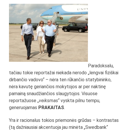
Paradoksalu,
tačiau tokie reportažai niekada nerodo „lengvai fiziškai
dirbančio vadovo“ – nėra ten rūkančio statybininko,
nėra kavutę geriančios mokytojos ar per naktinę
pamainą snaudžiančios slaugytojos. Visuose
reportažuose „
veiksmas
“ vyskta pilnu tempu,
generuojamas
PRAKAITAS
.
Yra ir racionalus tokios priemonės grūdas – kontrastas
(tą dažniausiai akcentuoja jau minėta „Swedbank“