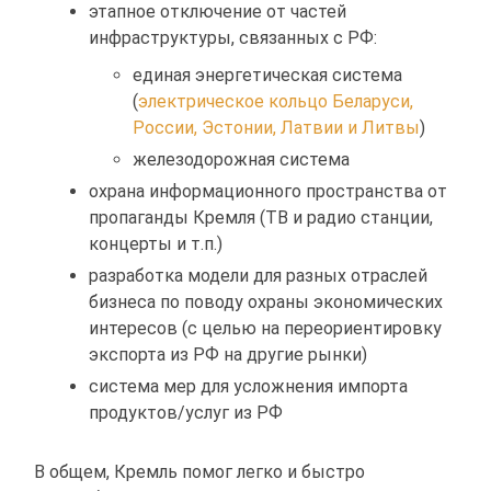
этапное отключение от частей
инфраструктуры, связанных с РФ:
единая энергетическая система
(
электрическое кольцо Беларуси,
России, Эстонии, Латвии и Литвы
)
железодорожная система
охрана информационного пространства от
пропаганды Кремля (ТВ и радио станции,
концерты и т.п.)
разработка модели для разных отраслей
бизнеса по поводу охраны экономических
интересов (с целью на переориентировку
экспорта из РФ на другие рынки)
система мер для усложнения импорта
продуктов/услуг из РФ
В общем, Кремль помог легко и быстро